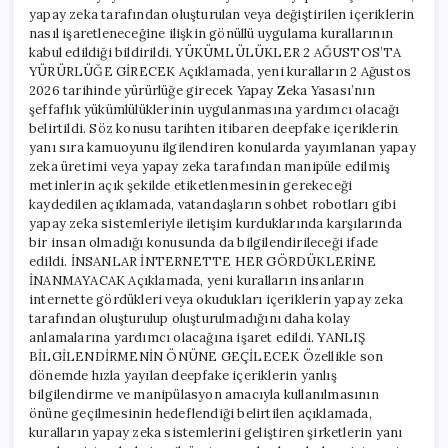
yapay zeka tarafından oluşturulan veya değiştirilen içeriklerin
nasıl işaretleneceğine ilişkin gönüllü uygulama kurallarının
kabul edildiği bildirildi. YÜKÜMLÜLÜKLER 2 AĞUSTOS’TA
YÜRÜRLÜĞE GİRECEK Açıklamada, yeni kuralların 2 Ağustos
2026 tarihinde yürürlüğe girecek Yapay Zeka Yasası’nın
şeffaflık yükümlülüklerinin uygulanmasına yardımcı olacağı
belirtildi. Söz konusu tarihten itibaren deepfake içeriklerin
yanı sıra kamuoyunu ilgilendiren konularda yayımlanan yapay
zeka üretimi veya yapay zeka tarafından manipüle edilmiş
metinlerin açık şekilde etiketlenmesinin gerekeceği
kaydedilen açıklamada, vatandaşların sohbet robotları gibi
yapay zeka sistemleriyle iletişim kurduklarında karşılarında
bir insan olmadığı konusunda da bilgilendirileceği ifade
edildi. İNSANLAR İNTERNETTE HER GÖRDÜKLERİNE
İNANMAYACAK Açıklamada, yeni kuralların insanların
internette gördükleri veya okudukları içeriklerin yapay zeka
tarafından oluşturulup oluşturulmadığını daha kolay
anlamalarına yardımcı olacağına işaret edildi. YANLIŞ
BİLGİLENDİRMENİN ÖNÜNE GEÇİLECEK Özellikle son
dönemde hızla yayılan deepfake içeriklerin yanlış
bilgilendirme ve manipülasyon amacıyla kullanılmasının
önüne geçilmesinin hedeflendiği belirtilen açıklamada,
kuralların yapay zeka sistemlerini geliştiren şirketlerin yanı