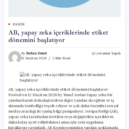
HABER
AB, yapay zeka içeriklerinde etiket
dönemini başlatıyor
AB,
By
Serkan Demir
yorumlar kapalı
yapay
12 Haziran 2026
2 Min Read
zeka
içeriklerinde
etiket
dönemini
başlatıyor
için
AB, yapay zeka içeriklerinde etiket dönemini başlatıyor
Posted on 12 Haziran 2026 by Yusuf Arslan Yapay zeka bir
yandan hayatı kolaylaştırırken diğer yandan da eğitim ve iş
alanında tembelliğe teşvik ediyor ve çok daha önemlisi sosyal
medya aracılığı ile yanlış bilgi pompalıyor. Avrupa Birliği (AB),
yapay zeka tarafından üretilen veya değiştirilen içeriklerin
daha kolay ayırt edilebilmesi amacıyla yeni uygulama
kurallarını yayımladı. AB Komisyonundan yapılan açıklamada,