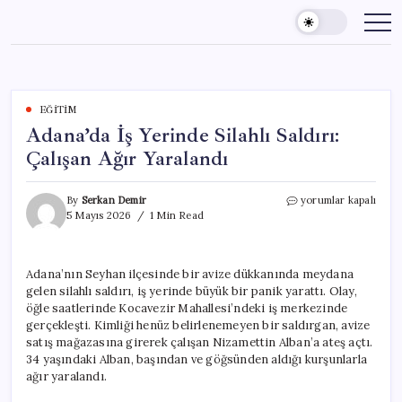
Skip
to
content
EĞITIM
Adana’da İş Yerinde Silahlı Saldırı:
Çalışan Ağır Yaralandı
Adana’da
By
Serkan Demir
yorumlar kapalı
İş
5 Mayıs 2026
1 Min Read
Yerinde
Silahlı
Saldırı:
Adana’nın Seyhan ilçesinde bir avize dükkanında meydana
Çalışan
gelen silahlı saldırı, iş yerinde büyük bir panik yarattı. Olay,
Ağır
Yaralandı
öğle saatlerinde Kocavezir Mahallesi’ndeki iş merkezinde
için
gerçekleşti. Kimliği henüz belirlenemeyen bir saldırgan, avize
satış mağazasına girerek çalışan Nizamettin Alban’a ateş açtı.
34 yaşındaki Alban, başından ve göğsünden aldığı kurşunlarla
ağır yaralandı.