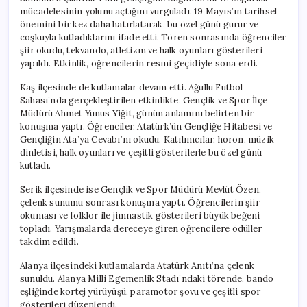
mücadelesinin yolunu açtığını vurguladı. 19 Mayıs’ın tarihsel
önemini bir kez daha hatırlatarak, bu özel günü gurur ve
coşkuyla kutladıklarını ifade etti. Tören sonrasında öğrenciler
şiir okudu, tekvando, atletizm ve halk oyunları gösterileri
yapıldı. Etkinlik, öğrencilerin resmi geçidiyle sona erdi.
Kaş ilçesinde de kutlamalar devam etti. Ağullu Futbol
Sahası’nda gerçekleştirilen etkinlikte, Gençlik ve Spor İlçe
Müdürü Ahmet Yunus Yiğit, günün anlamını belirten bir
konuşma yaptı. Öğrenciler, Atatürk’ün Gençliğe Hitabesi ve
Gençliğin Ata’ya Cevabı’nı okudu. Katılımcılar, horon, müzik
dinletisi, halk oyunları ve çeşitli gösterilerle bu özel günü
kutladı.
Serik ilçesinde ise Gençlik ve Spor Müdürü Mevlüt Özen,
çelenk sunumu sonrası konuşma yaptı. Öğrencilerin şiir
okuması ve folklor ile jimnastik gösterileri büyük beğeni
topladı. Yarışmalarda dereceye giren öğrencilere ödüller
takdim edildi.
Alanya ilçesindeki kutlamalarda Atatürk Anıtı’na çelenk
sunuldu. Alanya Milli Egemenlik Stadı’ndaki törende, bando
eşliğinde kortej yürüyüşü, paramotor şovu ve çeşitli spor
gösterileri düzenlendi.