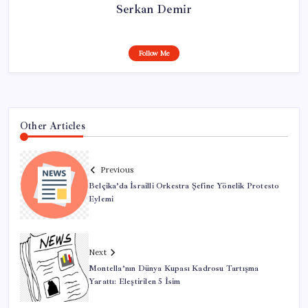
Serkan Demir
Follow Me
Other Articles
Previous
Belçika’da İsrailli Orkestra Şefine Yönelik Protesto
Eylemi
Next
Montella’nın Dünya Kupası Kadrosu Tartışma
Yarattı: Eleştirilen 5 İsim