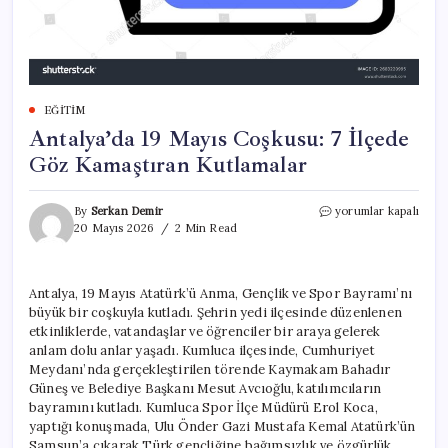
EĞITIM
Antalya’da 19 Mayıs Coşkusu: 7 İlçede
Göz Kamaştıran Kutlamalar
Antalya’da
By
Serkan Demir
yorumlar kapalı
19
20 Mayıs 2026
2 Min Read
Mayıs
Coşkusu:
7
Antalya, 19 Mayıs Atatürk’ü Anma, Gençlik ve Spor Bayramı’nı
İlçede
büyük bir coşkuyla kutladı. Şehrin yedi ilçesinde düzenlenen
Göz
Kamaştıran
etkinliklerde, vatandaşlar ve öğrenciler bir araya gelerek
Kutlamalar
anlam dolu anlar yaşadı. Kumluca ilçesinde, Cumhuriyet
için
Meydanı’nda gerçekleştirilen törende Kaymakam Bahadır
Güneş ve Belediye Başkanı Mesut Avcıoğlu, katılımcıların
bayramını kutladı. Kumluca Spor İlçe Müdürü Erol Koca,
yaptığı konuşmada, Ulu Önder Gazi Mustafa Kemal Atatürk’ün
Samsun’a çıkarak Türk gençliğine bağımsızlık ve özgürlük