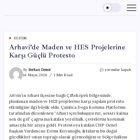
Skip
to
content
EĞITIM
Arhavi’de Maden ve HES Projelerine
Karşı Güçlü Protesto
Arhavi’de
By
Serkan Demir
yorumlar kapalı
Maden
14 Mayıs 2026
1 Min Read
ve
HES
Projelerine
Artvin’in Arhavi ilçesine bağlı Çifteköprü bölgesinde,
Karşı
planlanan maden ve HES projelerine karşı yapılan protesto
Güçlü
Protesto
etkinliğine ilgi büyük oldu. Çamlıca Doğa Koruma Platformu
için
tarafından düzenlenen “Arhavi için buluşuyoruz, sessiz kalma
sen de gel” çağrısına katılan yerel halk, çevrelerini korumak
amacıyla bir araya geldi. Protestoya katılan CHP Genel
Başkan Yardımcısı Evrim Rızvanoğlu, iktidarın bu doğal
güzellikleri vatan toprağı olarak görmediğini ve bölge halkını