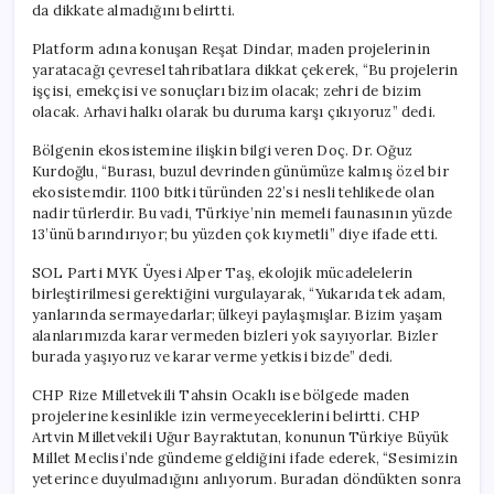
da dikkate almadığını belirtti.
Platform adına konuşan Reşat Dindar, maden projelerinin
yaratacağı çevresel tahribatlara dikkat çekerek, “Bu projelerin
işçisi, emekçisi ve sonuçları bizim olacak; zehri de bizim
olacak. Arhavi halkı olarak bu duruma karşı çıkıyoruz” dedi.
Bölgenin ekosistemine ilişkin bilgi veren Doç. Dr. Oğuz
Kurdoğlu, “Burası, buzul devrinden günümüze kalmış özel bir
ekosistemdir. 1100 bitki türünden 22’si nesli tehlikede olan
nadir türlerdir. Bu vadi, Türkiye’nin memeli faunasının yüzde
13’ünü barındırıyor; bu yüzden çok kıymetli” diye ifade etti.
SOL Parti MYK Üyesi Alper Taş, ekolojik mücadelelerin
birleştirilmesi gerektiğini vurgulayarak, “Yukarıda tek adam,
yanlarında sermayedarlar; ülkeyi paylaşmışlar. Bizim yaşam
alanlarımızda karar vermeden bizleri yok sayıyorlar. Bizler
burada yaşıyoruz ve karar verme yetkisi bizde” dedi.
CHP Rize Milletvekili Tahsin Ocaklı ise bölgede maden
projelerine kesinlikle izin vermeyeceklerini belirtti. CHP
Artvin Milletvekili Uğur Bayraktutan, konunun Türkiye Büyük
Millet Meclisi’nde gündeme geldiğini ifade ederek, “Sesimizin
yeterince duyulmadığını anlıyorum. Buradan döndükten sonra