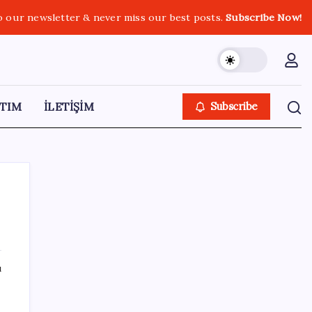
o our newsletter & never miss our best posts.
Subscribe Now!
TIM
İLETİŞİM
Subscribe
SON YAZILAR
ı
Microsoft Edge’den Reklam
n
Engelleyicilerine Engel: İşte Detaylar