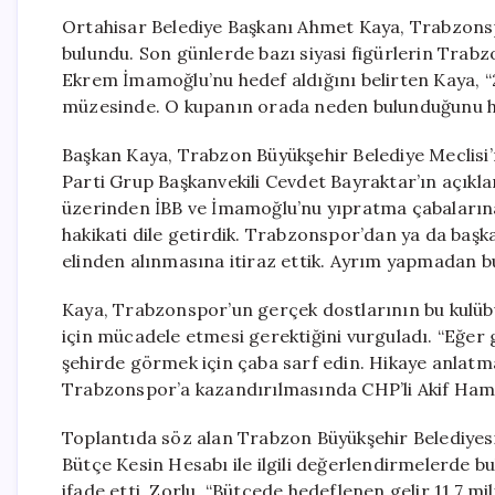
Ortahisar Belediye Başkanı Ahmet Kaya, Trabzonspo
bulundu. Son günlerde bazı siyasi figürlerin Trabz
Ekrem İmamoğlu’nu hedef aldığını belirten Kaya, 
müzesinde. O kupanın orada neden bulunduğunu herk
Başkan Kaya, Trabzon Büyükşehir Belediye Meclisi’
Parti Grup Başkanvekili Cevdet Bayraktar’ın açıkl
üzerinden İBB ve İmamoğlu’nu yıpratma çabalarına 
hakikati dile getirdik. Trabzonspor’dan ya da başk
elinden alınmasına itiraz ettik. Ayrım yapmadan bu
Kaya, Trabzonspor’un gerçek dostlarının bu kulü
için mücadele etmesi gerektiğini vurguladı. “Eğe
şehirde görmek için çaba sarf edin. Hikaye anlatmay
Trabzonspor’a kazandırılmasında CHP’li Akif Hamza
Toplantıda söz alan Trabzon Büyükşehir Belediyesi
Bütçe Kesin Hesabı ile ilgili değerlendirmelerde b
ifade etti. Zorlu, “Bütçede hedeflenen gelir 11,7 m