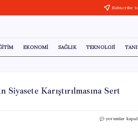
Subscribe t
ĞİTİM
EKONOMİ
SAĞLIK
TEKNOLOJİ
TANI
 Siyasete Karıştırılmasına Sert
Başkan
yorumlar kapal
Kaya’dan
Trabzonspor’u
Siyasete