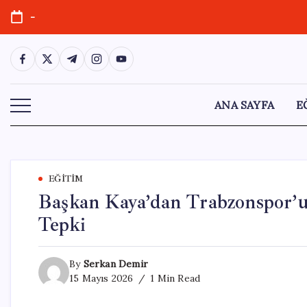
Skip
-
to
content
https://www.facebook.com/
https://twitter.com/
https://t.me/
https://www.instagram.com/
https://youtube.com/
ANA SAYFA
E
EĞITIM
Başkan Kaya’dan Trabzonspor’un
Tepki
By
Serkan Demir
15 Mayıs 2026
1 Min Read