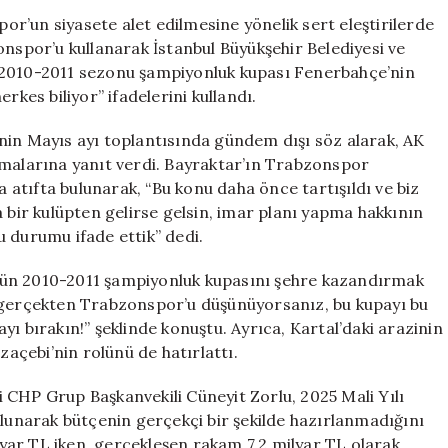
Karıştırılmasın
r’un siyasete alet edilmesine yönelik sert eleştirilerde
Sert
onspor’u kullanarak İstanbul Büyükşehir Belediyesi ve
Tepki
“2010-2011 sezonu şampiyonluk kupası Fenerbahçe’nin
için
es biliyor” ifadelerini kullandı.
nin Mayıs ayı toplantısında gündem dışı söz alarak, AK
amalarına yanıt verdi. Bayraktar’ın Trabzonspor
atıfta bulunarak, “Bu konu daha önce tartışıldı ve biz
a bir kulüpten gelirse gelsin, imar planı yapma hakkının
 durumu ifade ettik” dedi.
bün 2010-2011 şampiyonluk kupasını şehre kazandırmak
r gerçekten Trabzonspor’u düşünüyorsanız, bu kupayı bu
ı bırakın!” şeklinde konuştu. Ayrıca, Kartal’daki arazinin
çebi’nin rolünü de hatırlattı.
 CHP Grup Başkanvekili Cüneyit Zorlu, 2025 Mali Yılı
ulunarak bütçenin gerçekçi bir şekilde hazırlanmadığını
ilyar TL iken, gerçekleşen rakam 7,2 milyar TL olarak