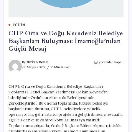
EĞITIM
CHP Orta ve Doğu Karadeniz Belediye
Başkanları Buluşması: İmamoğlu’ndan
Güçlü Mesaj
CHP
By
Serkan Demir
yorumlar kapalı
Orta
22 Mayıs 2026
2 Min Read
ve
Doğu
Karadeniz
CHP’li Orta ve Doğu Karadeniz Belediye Başkanları
Belediye
Toplantısı, Genel Başkan Yardımcısı Gökan Zeybek’in
Başkanları
Buluşması:
liderliğinde Ordu’nun Altınordu Belediyesi’nde
İmamoğlu’ndan
gerçekleştirildi. Bu önemli toplantıda, tutuklu belediye
Güçlü
başkanlarının durumu, CHP’li belediyelere yönelik
Mesaj
operasyonlar, gelir artırıcı projelerin geliştirilmesi, mevzuatla
için
ilgili riskler ve iç kontrol konuları masaya yatırıldı.
Toplantının açılışında, Ordu İl Başkanı Bülent Akpınar, tutuklu
Cumhurbaşkanı adayı Ekrem İmamoğlu’nun mesajını