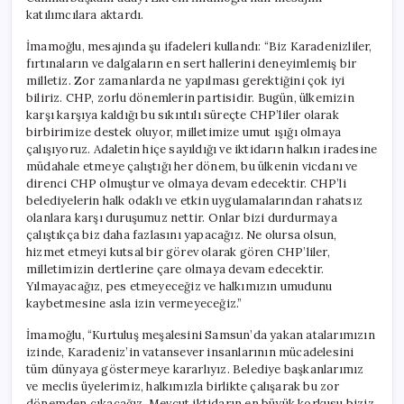
katılımcılara aktardı.
İmamoğlu, mesajında şu ifadeleri kullandı: “Biz Karadenizliler,
fırtınaların ve dalgaların en sert hallerini deneyimlemiş bir
milletiz. Zor zamanlarda ne yapılması gerektiğini çok iyi
biliriz. CHP, zorlu dönemlerin partisidir. Bugün, ülkemizin
karşı karşıya kaldığı bu sıkıntılı süreçte CHP’liler olarak
birbirimize destek oluyor, milletimize umut ışığı olmaya
çalışıyoruz. Adaletin hiçe sayıldığı ve iktidarın halkın iradesine
müdahale etmeye çalıştığı her dönem, bu ülkenin vicdanı ve
direnci CHP olmuştur ve olmaya devam edecektir. CHP’li
belediyelerin halk odaklı ve etkin uygulamalarından rahatsız
olanlara karşı duruşumuz nettir. Onlar bizi durdurmaya
çalıştıkça biz daha fazlasını yapacağız. Ne olursa olsun,
hizmet etmeyi kutsal bir görev olarak gören CHP’liler,
milletimizin dertlerine çare olmaya devam edecektir.
Yılmayacağız, pes etmeyeceğiz ve halkımızın umudunu
kaybetmesine asla izin vermeyeceğiz.”
İmamoğlu, “Kurtuluş meşalesini Samsun’da yakan atalarımızın
izinde, Karadeniz’in vatansever insanlarının mücadelesini
tüm dünyaya göstermeye kararlıyız. Belediye başkanlarımız
ve meclis üyelerimiz, halkımızla birlikte çalışarak bu zor
dönemden çıkacağız. Mevcut iktidarın en büyük korkusu biziz.