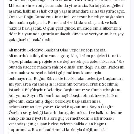
Milletimizin en büyük umudu da yine biziz. Bu büyük engelleri
aşarak, halkımızı hak ettiği yaşam standartlarına ulaştıracağız.
Orta ve Doğu Karadeniz’in azimli ve cesur belediye başkanları
durmadan çalışacak. Bu mücadele iktidara ulaşacak ve halk
huzura kavuşacak. O gün geldiğinde, mücadelemiz ülkemizin
dört bir yanında gururla anılacak. Size söz veriyorum, her şey
çok güzel olacak.” dedi.
Altınordu Belediye Başkanı Ulaş Tepe ise toplantıda,
Altınordu’da iki yıl boyunca gerçekleştirilen projeleri tanıttı.
Tepe, planlanan projelere de değinerek şu sözleri aktardı: “Biz
burada sadece makam sahibi olmak için değil, halkın iradesini
korumak ve sosyal adaleti güçlendirmek amacıyla
bulunuyoruz. Bugün Silivri’de tutuklu olan belediye başkanları,
milyonlarca vatandaşın iradesinin temsilcileridir. Seçilmiş
İstanbul Büyükşehir Belediye Başkanımız ve Cumhurbaşkanı
Adayımız Sayın Ekrem İmamoğlu başta olmak üzere, halkın
güvenini kazanmış diğer belediye başkanlarımıza
selamlarımızı iletiyoruz. Genel Başkanımız Sayın Özgür
Özel’in sergilediği kararlı duruş, demokrasi ve halk iradesine
sahip çıkma niyeti bizlere güç vermektedir. Hiçbir baskı,
vatandaş için çalışan belediyelerin halkla olan bağını
koparamaz. Biz mücadelemizi korkuyla değil, umutla