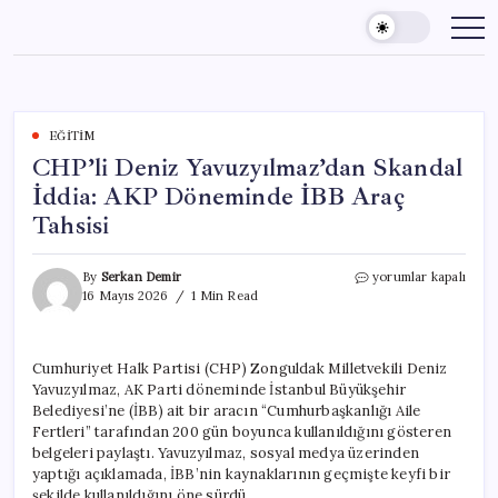
Skip
to
content
EĞITIM
CHP’li Deniz Yavuzyılmaz’dan Skandal
İddia: AKP Döneminde İBB Araç
Tahsisi
CHP’li
By
Serkan Demir
yorumlar kapalı
Deniz
16 Mayıs 2026
1 Min Read
Yavuzyılmaz’dan
Skandal
İddia:
Cumhuriyet Halk Partisi (CHP) Zonguldak Milletvekili Deniz
AKP
Yavuzyılmaz, AK Parti döneminde İstanbul Büyükşehir
Döneminde
İBB
Belediyesi’ne (İBB) ait bir aracın “Cumhurbaşkanlığı Aile
Araç
Fertleri” tarafından 200 gün boyunca kullanıldığını gösteren
Tahsisi
belgeleri paylaştı. Yavuzyılmaz, sosyal medya üzerinden
için
yaptığı açıklamada, İBB’nin kaynaklarının geçmişte keyfi bir
şekilde kullanıldığını öne sürdü.