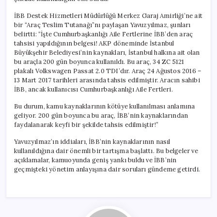
İBB Destek Hizmetleri Müdürlüğü Merkez Garaj Amirliği’ne ait
bir “Araç Teslim Tutanağı”nı paylaşan Yavuzyılmaz, şunları
belirtti: “İşte Cumhurbaşkanlığı Aile Fertlerine İBB’den araç
tahsisi yapıldığının belgesi! AKP döneminde İstanbul
Büyükşehir Belediyesi’nin kaynakları, İstanbul halkına ait olan
bu araçla 200 gün boyunca kullanıldı. Bu araç, 34 ZC 5121
plakalı Volkswagen Passat 2.0 TDI’dır. Araç 24 Ağustos 2016 –
13 Mart 2017 tarihleri arasında tahsis edilmiştir. Aracın sahibi
İBB, ancak kullanıcısı Cumhurbaşkanlığı Aile Fertleri.
Bu durum, kamu kaynaklarının kötüye kullanılması anlamına
geliyor. 200 gün boyunca bu araç, İBB’nin kaynaklarından
faydalanarak keyfi bir şekilde tahsis edilmiştir!”
Yavuzyılmaz’ın iddiaları, İBB’nin kaynaklarının nasıl
kullanıldığına dair önemli bir tartışma başlattı. Bu belgeler ve
açıklamalar, kamuoyunda geniş yankı buldu ve İBB’nin
geçmişteki yönetim anlayışına dair soruları gündeme getirdi.