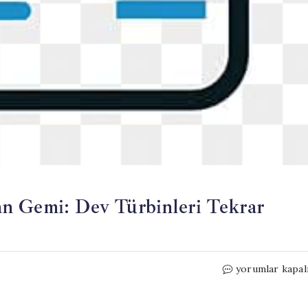
n Gemi: Dev Türbinleri Tekrar
Denizde
yorumlar kapal
Yükseklik
Rekoru