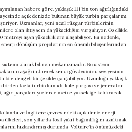
Kıran
Gemi:
yımlanan habere göre, yaklaşık 111 bin ton ağırlığındaki
Dev
 sayesinde açık denizde bulunan büyük türbin parçalarını
Türbinleri
tiriyor. Uzmanlar, yeni nesil rüzgar türbinlerinin
Tekrar
ilere olan ihtiyacın da yükseldiğini vurguluyor. Özellikle
Tekrar
0 metreyi aşan yüksekliklere ulaşabiliyor. Bu nedenle,
Kaldırıyor
, enerji dönüşüm projelerinin en önemli bileşenlerinden
için
up” sistemi olarak bilinen mekanizmadır. Bu sistem
aklarını aşağı indirerek kendi gövdesini su seviyesinin
a bile dengeli bir şekilde çalışabiliyor. Uzunluğu yaklaşık
 birden fazla türbin kanadı, kule parçası ve jeneratör
i, ağır parçaları yüzlerce metre yüksekliğe kaldıracak
Hollanda ve İngiltere çevresindeki açık deniz enerji
a ülkeleri, son yıllarda fosil yakıt bağımlılığını azaltmak
ımlarını hızlandırmış durumda. Voltaire’in önümüzdeki