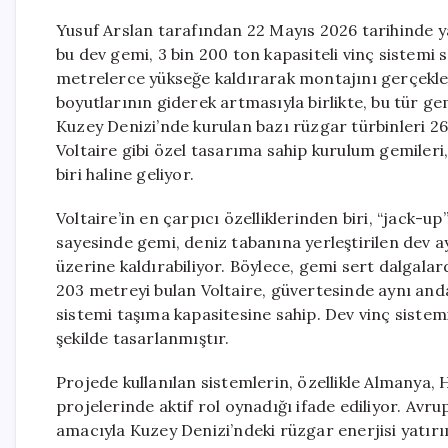
Yusuf Arslan tarafından 22 Mayıs 2026 tarihinde ya
bu dev gemi, 3 bin 200 ton kapasiteli vinç sistemi
metrelerce yükseğe kaldırarak montajını gerçekleş
boyutlarının giderek artmasıyla birlikte, bu tür gem
Kuzey Denizi’nde kurulan bazı rüzgar türbinleri 26
Voltaire gibi özel tasarıma sahip kurulum gemileri
biri haline geliyor.
Voltaire’in en çarpıcı özelliklerinden biri, “jack-
sayesinde gemi, deniz tabanına yerleştirilen dev ay
üzerine kaldırabiliyor. Böylece, gemi sert dalgalard
203 metreyi bulan Voltaire, güvertesinde aynı anda
sistemi taşıma kapasitesine sahip. Dev vinç sistem
şekilde tasarlanmıştır.
Projede kullanılan sistemlerin, özellikle Almanya, 
projelerinde aktif rol oynadığı ifade ediliyor. Avrup
amacıyla Kuzey Denizi’ndeki rüzgar enerjisi yatır