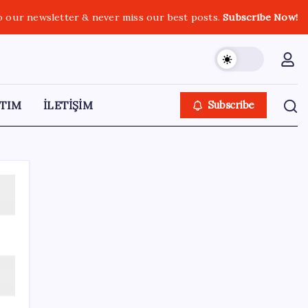
o our newsletter & never miss our best posts.
Subscribe Now!
TIM
İLETİŞİM
Subscribe
SON YAZILAR
Brezilya, AB’den kanatlı eti ve bal için yeşil
ışık bekliyor