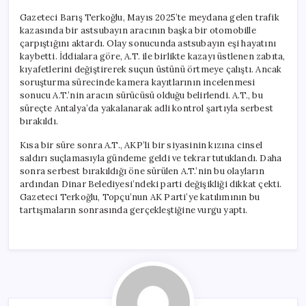
Gazeteci Barış Terkoğlu, Mayıs 2025’te meydana gelen trafik
kazasında bir astsubayın aracının başka bir otomobille
çarpıştığını aktardı. Olay sonucunda astsubayın eşi hayatını
kaybetti. İddialara göre, A.T. ile birlikte kazayı üstlenen zabıta,
kıyafetlerini değiştirerek suçun üstünü örtmeye çalıştı. Ancak
soruşturma sürecinde kamera kayıtlarının incelenmesi
sonucu A.T.’nin aracın sürücüsü olduğu belirlendi. A.T., bu
süreçte Antalya’da yakalanarak adli kontrol şartıyla serbest
bırakıldı.
Kısa bir süre sonra A.T., AKP’li bir siyasinin kızına cinsel
saldırı suçlamasıyla gündeme geldi ve tekrar tutuklandı. Daha
sonra serbest bırakıldığı öne sürülen A.T.’nin bu olayların
ardından Dinar Belediyesi’ndeki parti değişikliği dikkat çekti.
Gazeteci Terkoğlu, Topçu’nun AK Parti’ye katılımının bu
tartışmaların sonrasında gerçekleştiğine vurgu yaptı.