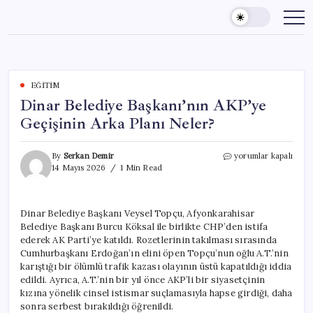
Skip
to
content
EĞITIM
Dinar Belediye Başkanı’nın AKP’ye
Geçişinin Arka Planı Neler?
Dinar
By
Serkan Demir
yorumlar kapalı
Belediye
14 Mayıs 2026
1 Min Read
Başkanı’nın
AKP’ye
Geçişinin
Dinar Belediye Başkanı Veysel Topçu, Afyonkarahisar
Arka
Belediye Başkanı Burcu Köksal ile birlikte CHP’den istifa
Planı
Neler?
ederek AK Parti’ye katıldı. Rozetlerinin takılması sırasında
için
Cumhurbaşkanı Erdoğan’ın elini öpen Topçu’nun oğlu A.T.’nin
karıştığı bir ölümlü trafik kazası olayının üstü kapatıldığı iddia
edildi. Ayrıca, A.T.’nin bir yıl önce AKP’li bir siyasetçinin
kızına yönelik cinsel istismar suçlamasıyla hapse girdiği, daha
sonra serbest bırakıldığı öğrenildi.