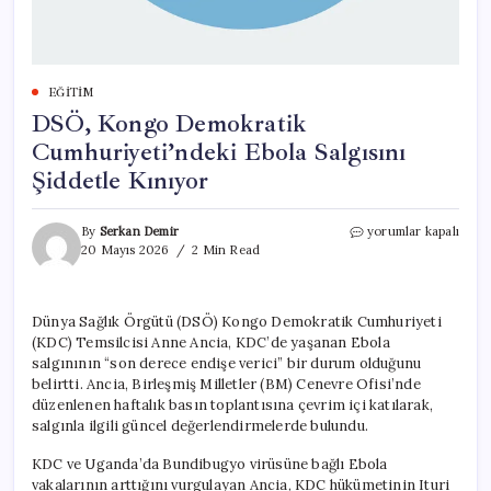
EĞITIM
DSÖ, Kongo Demokratik
Cumhuriyeti’ndeki Ebola Salgısını
Şiddetle Kınıyor
DSÖ,
By
Serkan Demir
yorumlar kapalı
Kongo
20 Mayıs 2026
2 Min Read
Demokratik
Cumhuriyeti’ndeki
Ebola
Dünya Sağlık Örgütü (DSÖ) Kongo Demokratik Cumhuriyeti
Salgısını
(KDC) Temsilcisi Anne Ancia, KDC’de yaşanan Ebola
Şiddetle
Kınıyor
salgınının “son derece endişe verici” bir durum olduğunu
için
belirtti. Ancia, Birleşmiş Milletler (BM) Cenevre Ofisi’nde
düzenlenen haftalık basın toplantısına çevrim içi katılarak,
salgınla ilgili güncel değerlendirmelerde bulundu.
KDC ve Uganda’da Bundibugyo virüsüne bağlı Ebola
vakalarının arttığını vurgulayan Ancia, KDC hükümetinin Ituri