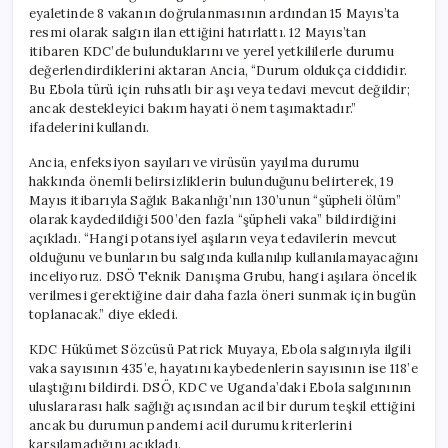
eyaletinde 8 vakanın doğrulanmasının ardından 15 Mayıs’ta
resmi olarak salgın ilan ettiğini hatırlattı. 12 Mayıs’tan
itibaren KDC’de bulunduklarını ve yerel yetkililerle durumu
değerlendirdiklerini aktaran Ancia, “Durum oldukça ciddidir.
Bu Ebola türü için ruhsatlı bir aşı veya tedavi mevcut değildir;
ancak destekleyici bakım hayati önem taşımaktadır.”
ifadelerini kullandı.
Ancia, enfeksiyon sayıları ve virüsün yayılma durumu
hakkında önemli belirsizliklerin bulunduğunu belirterek, 19
Mayıs itibarıyla Sağlık Bakanlığı’nın 130’unun “şüpheli ölüm”
olarak kaydedildiği 500’den fazla “şüpheli vaka” bildirdiğini
açıkladı. “Hangi potansiyel aşıların veya tedavilerin mevcut
olduğunu ve bunların bu salgında kullanılıp kullanılamayacağını
inceliyoruz. DSÖ Teknik Danışma Grubu, hangi aşılara öncelik
verilmesi gerektiğine dair daha fazla öneri sunmak için bugün
toplanacak.” diye ekledi.
KDC Hükümet Sözcüsü Patrick Muyaya, Ebola salgınıyla ilgili
vaka sayısının 435’e, hayatını kaybedenlerin sayısının ise 118’e
ulaştığını bildirdi. DSÖ, KDC ve Uganda’daki Ebola salgınının
uluslararası halk sağlığı açısından acil bir durum teşkil ettiğini
ancak bu durumun pandemi acil durumu kriterlerini
karşılamadığını açıkladı.