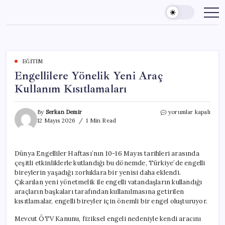
Skip
to
content
EĞITIM
Engellilere Yönelik Yeni Araç
Kullanım Kısıtlamaları
Engellilere
By
Serkan Demir
yorumlar kapalı
Yönelik
12 Mayıs 2026
1 Min Read
Yeni
Araç
Kullanım
Dünya Engelliler Haftası’nın 10-16 Mayıs tarihleri arasında
Kısıtlamaları
çeşitli etkinliklerle kutlandığı bu dönemde, Türkiye’de engelli
için
bireylerin yaşadığı zorluklara bir yenisi daha eklendi.
Çıkarılan yeni yönetmelik ile engelli vatandaşların kullandığı
araçların başkaları tarafından kullanılmasına getirilen
kısıtlamalar, engelli bireyler için önemli bir engel oluşturuyor.
Mevcut ÖTV Kanunu, fiziksel engeli nedeniyle kendi aracını