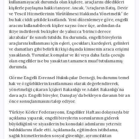
kullanamayacak durumda olan kişilere, araçlarını diledikleri
kişilerle paylaşma hakkı tanıyor. Ancak, “Araçların Satış, Devir
ve Tescil Hizmetlerinin Yürütülmesi Hakkında Yönetmelik” ile
bu hak ciddi şekilde kısıtlandı. Yeni düzenlemeye göre, engelli
aracını kullanabilecek kişiler sayısı önce üçe, ardından da
ikiye indirilerek bu kişiler de yalnızca ‘birinci derece
akrabalar’ ile sınırlı tutuldu. Bu durumda, engelli bireylerin
araçlarını kullanması için eşleri, çocukları, kardeşleri, gelinleri
ve damatları gibi belirli iki kişi dışında kimsenin araca erişimi
yasaklandı. Torunlar, komşular ve iki veya daha fazla çocuğu
olan engelliler ise bu yasaktan tamamen muaf tutulamamış
durumda.
Görme Engelli Evrensel Hukukçular Derneği, bu durumu temel
hak ve özgürlüklerin kısıtlanması olarak değerlendirerek,
yönetmeliği çıkaran İçişleri Bakanlığı ve Adalet Bakanlığı’na
dava açtı. Engelli bireyler, Danıştay’da bekleyen davanın bir an
önce sonuçlanmasını talep ediyor.
Türkiye Körler Federasyonu, Engelliler Haftası dolayısıyla bir
açıklama yaparak, engelli bireylerin sorunlarının giderek
büyüdüğünü ve siyasilerin bu konudaki adımlarını yetersiz
bulduklarını ifade etti. Açıklamada, eğitimden istihdama,
sağlık hizmetlerinden sosyal güvenliğe, ayrımcılıktan