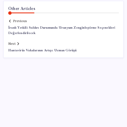
Other Articles
Previous
İranlı Yetkili: Saldırı Durumunda Uranyum Zenginleştirme Seçenekleri
Değerlendirilecek
Next
Hantavirüs Vakalarının Artışı: Uzman Görüşü
SON YAZILAR
Bakan Kurum: Bu işler ahbap çavuş ilişkisiyle