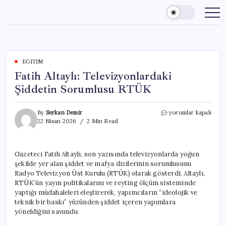
Skip
to
content
EĞITIM
Fatih Altaylı: Televizyonlardaki
Şiddetin Sorumlusu RTÜK
Fatih
By
Serkan Demir
yorumlar kapalı
Altaylı:
22 Nisan 2026
2 Min Read
Televizyonlardaki
Şiddetin
Sorumlusu
Gazeteci Fatih Altaylı, son yazısında televizyonlarda yoğun
RTÜK
şekilde yer alan şiddet ve mafya dizilerinin sorumlusunu
için
Radyo Televizyon Üst Kurulu (RTÜK) olarak gösterdi. Altaylı,
RTÜK’ün yayın politikalarını ve reyting ölçüm sisteminde
yaptığı müdahaleleri eleştirerek, yapımcıların “ideolojik ve
teknik bir baskı” yüzünden şiddet içeren yapımlara
yöneldiğini savundu.