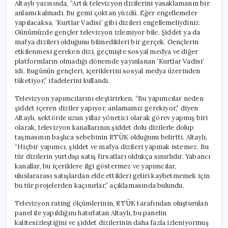
Altaylı yazısında, “Artık televizyon dizilerini yasaklamanın bir
anlamı kalmadı. Bu gemi çoktan yüzdü. Eğer engellemeler
yapılacaksa, ‘Kurtlar Vadisi’ gibi dizileri engellemeliydiniz.
Günümüzde gençler televizyon izlemiyor bile. Şiddet ya da
mafya dizileri olduğunu bilmedikleri bir gerçek. Gençlerin
etkilenmesi gereken dizi, geçmişte sosyal medya ve diğer
platformların olmadığı dönemde yayınlanan ‘Kurtlar Vadisi’
idi. Bugünün gençleri, içeriklerini sosyal medya üzerinden
tüketiyor,” ifadelerini kullandı.
Televizyon yapımcılarını eleştirirken, “Bu yapımcılar neden
şiddet içeren diziler yapıyor, anlamamız gerekiyor,” diyen
Altaylı, sektörde uzun yıllar yönetici olarak görev yapmış biri
olarak, televizyon kanallarının şiddet dolu dizilerle dolup
taşmasının başlıca sebebinin RTÜK olduğunu belirtti. Altaylı,
“Hiçbir yapımcı, şiddet ve mafya dizileri yapmak istemez. Bu
tür dizilerin yurtdışı satış fırsatları oldukça sınırlıdır. Yabancı
kanallar, bu içeriklere ilgi göstermez ve yapımcılar,
uluslararası satışlardan elde ettikleri geliri kaybetmemek için
bu tür projelerden kaçınırlar,” açıklamasında bulundu.
Televizyon rating ölçümlerinin, RTÜK tarafından oluşturulan
panel ile yapıldığını hatırlatan Altaylı, bu panelin
kalitesizleştiğini ve şiddet dizilerinin daha fazla izleniyormuş