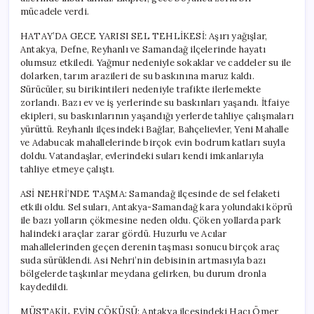
mücadele verdi.
HATAY’DA GECE YARISI SEL TEHLİKESİ: Aşırı yağışlar,
Antakya, Defne, Reyhanlı ve Samandağ ilçelerinde hayatı
olumsuz etkiledi. Yağmur nedeniyle sokaklar ve caddeler su ile
dolarken, tarım arazileri de su baskınına maruz kaldı.
Sürücüler, su birikintileri nedeniyle trafikte ilerlemekte
zorlandı. Bazı ev ve iş yerlerinde su baskınları yaşandı. İtfaiye
ekipleri, su baskınlarının yaşandığı yerlerde tahliye çalışmaları
yürüttü. Reyhanlı ilçesindeki Bağlar, Bahçelievler, Yeni Mahalle
ve Adabucak mahallelerinde birçok evin bodrum katları suyla
doldu. Vatandaşlar, evlerindeki suları kendi imkanlarıyla
tahliye etmeye çalıştı.
ASİ NEHRİ’NDE TAŞMA: Samandağ ilçesinde de sel felaketi
etkili oldu. Sel suları, Antakya-Samandağ kara yolundaki köprü
ile bazı yolların çökmesine neden oldu. Çöken yollarda park
halindeki araçlar zarar gördü. Huzurlu ve Acılar
mahallelerinden geçen derenin taşması sonucu birçok araç
suda sürüklendi. Asi Nehri’nin debisinin artmasıyla bazı
bölgelerde taşkınlar meydana gelirken, bu durum dronla
kaydedildi.
MÜSTAKİL EVİN ÇÖKÜŞÜ: Antakya ilçesindeki Hacı Ömer