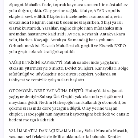
Alpagot Mahallesi’nde, toprak kayması sonucu bir müstakil ev
yola doğru çöktü. Olay yerine sağlık, itfaiye, AFAD ve polis
ekipleri sevk edildi. Ekiplerin incelemeleri sonucunda, evin
enkazında 1 kişinin cansız bedenine ulaşılırken, 3 kişi yaralı
olarak kurtarıldı. Yaralılar, sağlık ekiplerinin müdahalesinin
ardından hastaneye kaldırıldı. Ayrıca, Reyhanlı-Antakya kara
yolu, Narlıca Kavşağı, Antakya-Samandağ kara yolunun
Orhanlı mevkisi, Kavaslı Mahallesi alt geçidi ve Kisecik EXPO
yolu geçici olarak trafiğe kapatıldı.
YAĞIŞ ETKİSİNİ KAYBETTİ: Sabah saatlerinde yağışların
etkisini yitirmesiyle birlikte, Devlet Su İşleri, Karayolları Bölge
Müdürlüğü ve Büyükşehir Belediyesi ekipleri, yollarda su
tahliyesi ve temizlik çalışmaları başlattı.
OTOMOBİL DERE YATAĞINA DÜŞTÜ: Hatay’daki sağanak
yağış nedeniyle Subaşı Üst Geçidi yakınlarında yol çökmesi
meydana geldi. Nedim Habeşoğlu’nun kullandığı otomobil, bu
çökme sırasında dere yatağına düştü. Olay yerine ulaşan
ekipler, Habeşoğlu’nun hayatını kaybettiğini belirledi ve cansız
bedeni morga kaldırıldı.
VALİ MASATLI’DAN AÇIKLAMA: Hatay Valisi Mustafa Masatlı,
yaşanan sel felaketiyle ilgili açıklamalarda bulundu. Kentte