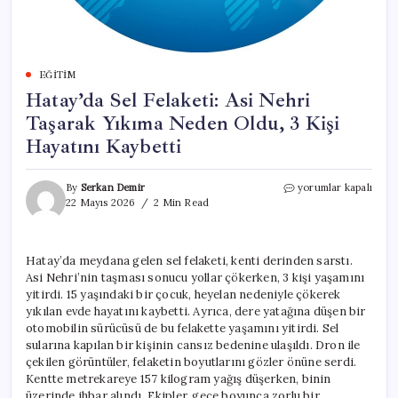
EĞITIM
Hatay’da Sel Felaketi: Asi Nehri
Taşarak Yıkıma Neden Oldu, 3 Kişi
Hayatını Kaybetti
Hatay’da
By
Serkan Demir
yorumlar kapalı
Sel
22 Mayıs 2026
2 Min Read
Felaketi:
Asi
Nehri
Hatay’da meydana gelen sel felaketi, kenti derinden sarstı.
Taşarak
Asi Nehri’nin taşması sonucu yollar çökerken, 3 kişi yaşamını
Yıkıma
Neden
yitirdi. 15 yaşındaki bir çocuk, heyelan nedeniyle çökerek
Oldu,
yıkılan evde hayatını kaybetti. Ayrıca, dere yatağına düşen bir
3
otomobilin sürücüsü de bu felakette yaşamını yitirdi. Sel
Kişi
sularına kapılan bir kişinin cansız bedenine ulaşıldı. Dron ile
Hayatını
çekilen görüntüler, felaketin boyutlarını gözler önüne serdi.
Kaybetti
Kentte metrekareye 157 kilogram yağış düşerken, binin
için
üzerinde ihbar alındı. Ekipler, gece boyunca zorlu bir