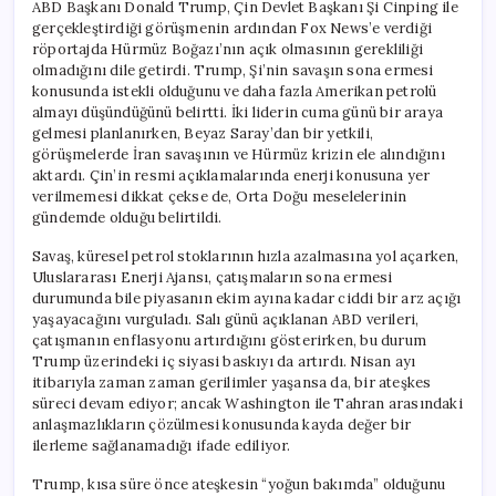
ABD Başkanı Donald Trump, Çin Devlet Başkanı Şi Cinping ile
gerçekleştirdiği görüşmenin ardından Fox News’e verdiği
röportajda Hürmüz Boğazı’nın açık olmasının gerekliliği
olmadığını dile getirdi. Trump, Şi’nin savaşın sona ermesi
konusunda istekli olduğunu ve daha fazla Amerikan petrolü
almayı düşündüğünü belirtti. İki liderin cuma günü bir araya
gelmesi planlanırken, Beyaz Saray’dan bir yetkili,
görüşmelerde İran savaşının ve Hürmüz krizin ele alındığını
aktardı. Çin’in resmi açıklamalarında enerji konusuna yer
verilmemesi dikkat çekse de, Orta Doğu meselelerinin
gündemde olduğu belirtildi.
Savaş, küresel petrol stoklarının hızla azalmasına yol açarken,
Uluslararası Enerji Ajansı, çatışmaların sona ermesi
durumunda bile piyasanın ekim ayına kadar ciddi bir arz açığı
yaşayacağını vurguladı. Salı günü açıklanan ABD verileri,
çatışmanın enflasyonu artırdığını gösterirken, bu durum
Trump üzerindeki iç siyasi baskıyı da artırdı. Nisan ayı
itibarıyla zaman zaman gerilimler yaşansa da, bir ateşkes
süreci devam ediyor; ancak Washington ile Tahran arasındaki
anlaşmazlıkların çözülmesi konusunda kayda değer bir
ilerleme sağlanamadığı ifade ediliyor.
Trump, kısa süre önce ateşkesin “yoğun bakımda” olduğunu