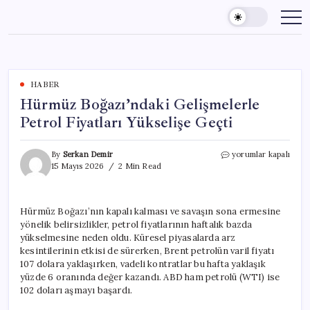
Skip
to
content
HABER
Hürmüz Boğazı’ndaki Gelişmelerle
Petrol Fiyatları Yükselişe Geçti
Hürmüz
By
Serkan Demir
yorumlar kapalı
Boğazı’ndaki
15 Mayıs 2026
2 Min Read
Gelişmelerle
Petrol
Fiyatları
Hürmüz Boğazı’nın kapalı kalması ve savaşın sona ermesine
Yükselişe
yönelik belirsizlikler, petrol fiyatlarının haftalık bazda
Geçti
için
yükselmesine neden oldu. Küresel piyasalarda arz
kesintilerinin etkisi de sürerken, Brent petrolün varil fiyatı
107 dolara yaklaşırken, vadeli kontratlar bu hafta yaklaşık
yüzde 6 oranında değer kazandı. ABD ham petrolü (WTI) ise
102 doları aşmayı başardı.