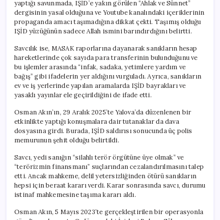
yaptığı savunmada, IŞİD’e yakın görülen “Ahlak ve Sünnet”
dergisinin yasal olduğuna ve Youtube kanalındaki içeriklerinin
propaganda amacı taşımadığına dikkat çekti. Taşımış olduğu
IŞİD yüzüğünün sadece Allah ismini barındırdığını belirtti.
Savcılık ise, MASAK raporlarına dayanarak sanıkların hesap
hareketlerinde çok sayıda para transferinin bulunduğunu ve
bu işlemler arasında “infak, sadaka, yetimlere yardım ve
bağış” gibi ifadelerin yer aldığını vurguladı. Ayrıca, sanıkların
ev ve iş yerlerinde yapılan aramalarda IŞİD bayrakları ve
yasaklı yayınlar ele geçirildiğini de ifade etti.
Osman Akın’ın, 29 Aralık 2025’te Yalova’da düzenlenen bir
etkinlikte yaptığı konuşmalara dair tutanaklar da dava
dosyasına girdi. Burada, IŞİD saldırısı sonucunda üç polis
memurunun şehit olduğu belirtildi.
Savcı, yedi sanığın “silahlı terör örgütüne üye olmak” ve
“terörizmin finansmanı” suçlarından cezalandırılmasını talep
etti. Ancak mahkeme, delil yetersizliğinden ötürü sanıkların
hepsi için beraat kararı verdi. Karar sonrasında savcı, durumu
istinaf mahkemesine taşıma kararı aldı.
Osman Akın, 5 Mayıs 2023’te gerçekleştirilen bir operasyonla