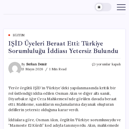
Skip
to
content
EĞITIM
IŞİD Üyeleri Beraat Etti: Türkiye
Sorumluluğu İddiası Yetersiz Bulundu
IŞİD
By
Serkan Demir
yorumlar kapalı
Üyeleri
13 Mayıs 2026
1 Min Read
Beraat
Etti:
Türkiye
Terör örgütü IŞİD’in Türkiye’deki yapılanmasında kritik bir
Sorumluluğu
rol üstlendiği iddia edilen Osman Akın ve diğer altı sanık,
İddiası
Yetersiz
Diyarbakır Ağır Ceza Mahkemesi’nde görülen davada beraat
Bulundu
etti. Mahkeme, sanıkların suçlamalarına dayanak oluşturan
için
delillerin yetersiz olduğuna karar verdi.
İddialara göre, Osman Akın, örgütün Türkiye sorumlusuydu ve
“Mamoste El Kürdi” kod adıyla tanınıyordu. Akın, mahkemede