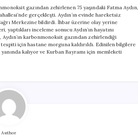
Yaşındaki
bonmonoksit gazından zehirlenen 75 yaşındaki Fatma Aydın
Kadın
ahallesi’nde gerçekleşti. Aydın’ın evinde hareketsiz
Hayatını
ağrı Merkezine bildirdi. İhbar üzerine olay yerine
Kaybetti
leri, yaptıkları inceleme sonucu Aydın’ın hayatını
için
re, Aydın’ın karbonmonoksit gazından zehirlendiği
tespiti için hastane morguna kaldırıldı. Edinilen bilgilere
n yanında kalıyor ve Kurban Bayramı için memleketi
Author