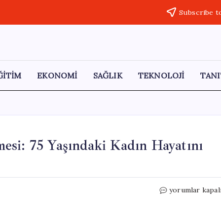
Subscribe t
ĞİTİM
EKONOMİ
SAĞLIK
TEKNOLOJİ
TANI
esi: 75 Yaşındaki Kadın Hayatını
Karbonmonoks
yorumlar kapal
Gazı
Zehirlenmesi:
75