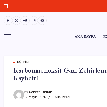
Skip
-
to
content
https://www.facebook.com/
https://twitter.com/
https://t.me/
https://www.instagram.com/
https://youtube.com/
ANA SAYFA
E
EĞITIM
Karbonmonoksit Gazı Zehirlenm
Kaybetti
By
Serkan Demir
17 Mayıs 2026
1 Min Read