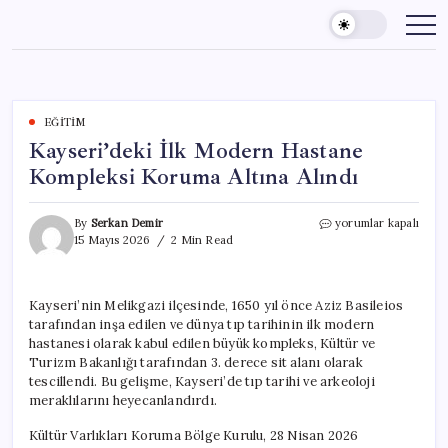
Skip
to
content
EĞITIM
Kayseri’deki İlk Modern Hastane
Kompleksi Koruma Altına Alındı
Kayseri’deki
By
Serkan Demir
yorumlar kapalı
İlk
15 Mayıs 2026
2 Min Read
Modern
Hastane
Kompleksi
Kayseri’nin Melikgazi ilçesinde, 1650 yıl önce Aziz Basileios
Koruma
tarafından inşa edilen ve dünya tıp tarihinin ilk modern
Altına
Alındı
hastanesi olarak kabul edilen büyük kompleks, Kültür ve
için
Turizm Bakanlığı tarafından 3. derece sit alanı olarak
tescillendi. Bu gelişme, Kayseri’de tıp tarihi ve arkeoloji
meraklılarını heyecanlandırdı.
Kültür Varlıkları Koruma Bölge Kurulu, 28 Nisan 2026