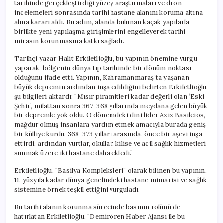
tarihinde gerçekleştirdiği yüzey araştırmaları ve dron
incelemeleri sonrasında tarihi hastane alanını koruma altına
alma kararı aldı. Bu adım, alanda bulunan kaçak yapılarla
birlikte yeni yapılaşma girişimlerini engelleyerek tarihi
mirasın korunmasına katkı sağladı.
Tarihçi yazar Halit Erkiletlioğlu, bu yapının önemine vurgu
yaparak, bölgenin dünya tıp tarihinde bir dönüm noktası
olduğunu ifade etti. Yapının, Kahramanmaraş’ta yaşanan
büyük depremin ardından inşa edildiğini belirten Erkiletlioğlu,
şu bilgileri aktardı: “Mısır piramitleri kadar değerli olan ‘Eski
Şehir’, milattan sonra 367-368 yıllarında meydana gelen büyük
bir depremle yok oldu. O dönemdeki dini lider Aziz Basileios,
mağdur olmuş insanlara yardım etmek amacıyla burada geniş
bir külliye kurdu. 368-373 yılları arasında, önce bir aşevi inşa
ettirdi, ardından yurtlar, okullar, kilise ve acil sağlık hizmetleri
sunmak üzere iki hastane daha ekledi.”
Erkiletlioğlu, “Basilya Kompleksleri” olarak bilinen bu yapının,
11. yüzyıla kadar dünya genelindeki hastane mimarisi ve sağlık
sistemine örnek teşkil ettiğini vurguladı.
Bu tarihi alanın korunma sürecinde basının rolünü de
hatırlatan Erkiletlioğlu, “Demirören Haber Ajansı ile bu