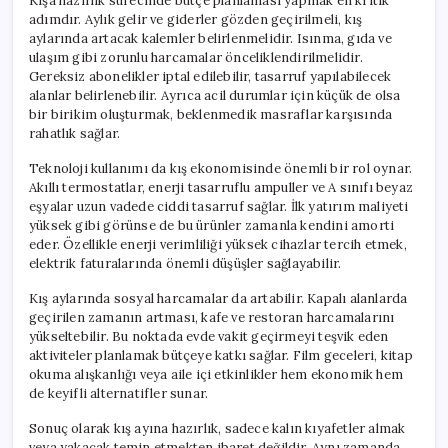
Kışa hazırlık sürecinde bütçe planlaması yapmak en kritik
adımdır. Aylık gelir ve giderler gözden geçirilmeli, kış
aylarında artacak kalemler belirlenmelidir. Isınma, gıda ve
ulaşım gibi zorunlu harcamalar önceliklendirilmelidir.
Gereksiz abonelikler iptal edilebilir, tasarruf yapılabilecek
alanlar belirlenebilir. Ayrıca acil durumlar için küçük de olsa
bir birikim oluşturmak, beklenmedik masraflar karşısında
rahatlık sağlar.
Teknoloji kullanımı da kış ekonomisinde önemli bir rol oynar.
Akıllı termostatlar, enerji tasarruflu ampuller ve A sınıfı beyaz
eşyalar uzun vadede ciddi tasarruf sağlar. İlk yatırım maliyeti
yüksek gibi görünse de bu ürünler zamanla kendini amorti
eder. Özellikle enerji verimliliği yüksek cihazlar tercih etmek,
elektrik faturalarında önemli düşüşler sağlayabilir.
Kış aylarında sosyal harcamalar da artabilir. Kapalı alanlarda
geçirilen zamanın artması, kafe ve restoran harcamalarını
yükseltebilir. Bu noktada evde vakit geçirmeyi teşvik eden
aktiviteler planlamak bütçeye katkı sağlar. Film geceleri, kitap
okuma alışkanlığı veya aile içi etkinlikler hem ekonomik hem
de keyifli alternatifler sunar.
Sonuç olarak kış ayına hazırlık, sadece kalın kıyafetler almak
veya yakacak temin etmekten ibaret değildir. Aynı zamanda