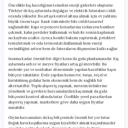
Öncelikle kış hazırlığının temelini enerji giderleri oluşturur.
Türkiye’de kış aylarında doğalgaz ve elektrik faturaları ciddi
oranda yükselir. Bu artışı kontrol altına almak için ev yalıtımı
büyük önem taşır. Basit önlemlerle bile ciddi tasarruf
sağlanabilir. Kapı ve pencere kenarlarına izolasyon bantları
çekmek, kalın perdeler kullanmak ve halı ile zemin kaplamak
ısı kaybını azaltır. Ayrıca kombi bakımı yaptırmak, petekleri
temizletmek ve oda termostatı kullanmak hem enerji
verimliliğini artırır hem de faturaların düşmesine katkı sağlar.
Isınma kadar önemli bir diğer konu da gıda planlamasıdır. Kış
aylarında sebze ve meyve fiyatları artış gösterebilir. Bu
nedenle yaz ve sonbahar döneminde yapılan hazırlıklar kışın
bütçeyi rahatlatır. Evde yapılan konserve, turşu, reçel ve
kurutulmuş gıdalar hem ekonomik hem de sağlıklı bir
alternatiftir. Toplu alışveriş yapmak, mevsim ürünlerine
yönelmek ve gereksiz harcamalardan kaçınmak da gıda
bütçesini kontrol altında tutar. Özellikle yerel pazarlardan
alışveriş yapmak, marketlere göre daha uygun fiyatlar
sunabilir.
Giyim harcamaları da kış bütçesinde önemli bir yer tutar.
Soğuk hava koşullarına uygun kıyafetler almak kaçınılmazdır