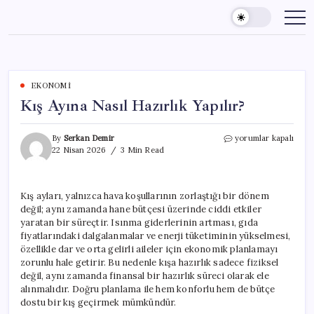
Skip
to
content
EKONOMI
Kış Ayına Nasıl Hazırlık Yapılır?
Kış
By
Serkan Demir
yorumlar kapalı
Ayına
22 Nisan 2026
3 Min Read
Nasıl
Hazırlık
Yapılır?
Kış ayları, yalnızca hava koşullarının zorlaştığı bir dönem
için
değil; aynı zamanda hane bütçesi üzerinde ciddi etkiler
yaratan bir süreçtir. Isınma giderlerinin artması, gıda
fiyatlarındaki dalgalanmalar ve enerji tüketiminin yükselmesi,
özellikle dar ve orta gelirli aileler için ekonomik planlamayı
zorunlu hale getirir. Bu nedenle kışa hazırlık sadece fiziksel
değil, aynı zamanda finansal bir hazırlık süreci olarak ele
alınmalıdır. Doğru planlama ile hem konforlu hem de bütçe
dostu bir kış geçirmek mümkündür.