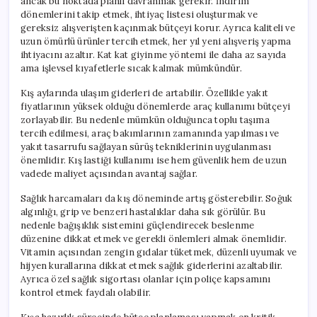
ancak bu noktada planlı davranmak gerekir. İndirim
dönemlerini takip etmek, ihtiyaç listesi oluşturmak ve
gereksiz alışverişten kaçınmak bütçeyi korur. Ayrıca kaliteli ve
uzun ömürlü ürünler tercih etmek, her yıl yeni alışveriş yapma
ihtiyacını azaltır. Kat kat giyinme yöntemi ile daha az sayıda
ama işlevsel kıyafetlerle sıcak kalmak mümkündür.
Kış aylarında ulaşım giderleri de artabilir. Özellikle yakıt
fiyatlarının yüksek olduğu dönemlerde araç kullanımı bütçeyi
zorlayabilir. Bu nedenle mümkün olduğunca toplu taşıma
tercih edilmesi, araç bakımlarının zamanında yapılması ve
yakıt tasarrufu sağlayan sürüş tekniklerinin uygulanması
önemlidir. Kış lastiği kullanımı ise hem güvenlik hem de uzun
vadede maliyet açısından avantaj sağlar.
Sağlık harcamaları da kış döneminde artış gösterebilir. Soğuk
algınlığı, grip ve benzeri hastalıklar daha sık görülür. Bu
nedenle bağışıklık sistemini güçlendirecek beslenme
düzenine dikkat etmek ve gerekli önlemleri almak önemlidir.
Vitamin açısından zengin gıdalar tüketmek, düzenli uyumak ve
hijyen kurallarına dikkat etmek sağlık giderlerini azaltabilir.
Ayrıca özel sağlık sigortası olanlar için poliçe kapsamını
kontrol etmek faydalı olabilir.