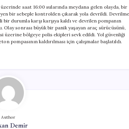
Kazadan
 üzerinde saat 16:00 sularında meydana gelen olayda, bir
Son
en bir sebeple kontrolden çıkarak yola devrildi. Devrilm
Anda
li bir durumla karşı karşıya kaldı ve devrilen pompanın
Kurtulma
. Olay sonrası büyük bir panik yaşayan araç sürücüsünü,
için
i üzerine bölgeye polis ekipleri sevk edildi. Yol güvenliği
eton pompasının kaldırılması için çalışmalar başlatıldı.
Author
kan Demir