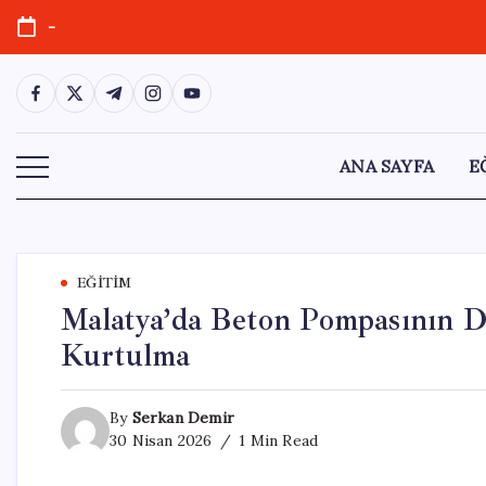
Skip
-
to
content
https://www.facebook.com/
https://twitter.com/
https://t.me/
https://www.instagram.com/
https://youtube.com/
ANA SAYFA
E
EĞITIM
Malatya’da Beton Pompasının D
Kurtulma
By
Serkan Demir
30 Nisan 2026
1 Min Read