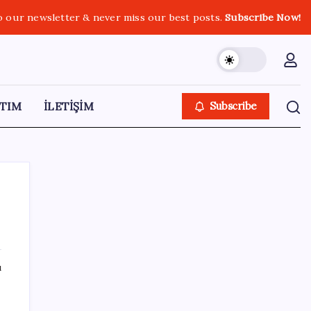
o our newsletter & never miss our best posts.
Subscribe Now!
TIM
İLETİŞİM
Subscribe
SON YAZILAR
ı
Redmi 17 ve 17 5G 7.500 mAh Batarya ile
Tanıtıldı