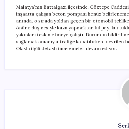
Malatya’nın Battalgazi ilçesinde, Göztepe Caddesi
inşaatta çalışan beton pompası henüz belirlenemey
anında, o sırada yoldan geçen bir otomobil tehlike
önüne düşmesiyle kaza yapmaktan kıl payı kurtuldu
yakınları teskin etmeye çalıştı. Durumun bildirilmes
sağlamak amacıyla trafiğe kapatılırken, devrilen b
Olayla ilgili detaylı incelemeler devam ediyor.
Ser