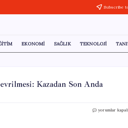
Subscribe t
ĞİTİM
EKONOMİ
SAĞLIK
TEKNOLOJİ
TANI
evrilmesi: Kazadan Son Anda
Malatya’da
yorumlar kapal
Beton
Pompasının
Devrilmesi: