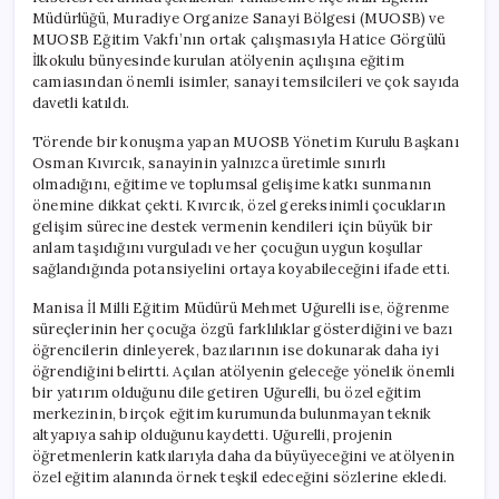
Müdürlüğü, Muradiye Organize Sanayi Bölgesi (MUOSB) ve
MUOSB Eğitim Vakfı’nın ortak çalışmasıyla Hatice Görgülü
İlkokulu bünyesinde kurulan atölyenin açılışına eğitim
camiasından önemli isimler, sanayi temsilcileri ve çok sayıda
davetli katıldı.
Törende bir konuşma yapan MUOSB Yönetim Kurulu Başkanı
Osman Kıvırcık, sanayinin yalnızca üretimle sınırlı
olmadığını, eğitime ve toplumsal gelişime katkı sunmanın
önemine dikkat çekti. Kıvırcık, özel gereksinimli çocukların
gelişim sürecine destek vermenin kendileri için büyük bir
anlam taşıdığını vurguladı ve her çocuğun uygun koşullar
sağlandığında potansiyelini ortaya koyabileceğini ifade etti.
Manisa İl Milli Eğitim Müdürü Mehmet Uğurelli ise, öğrenme
süreçlerinin her çocuğa özgü farklılıklar gösterdiğini ve bazı
öğrencilerin dinleyerek, bazılarının ise dokunarak daha iyi
öğrendiğini belirtti. Açılan atölyenin geleceğe yönelik önemli
bir yatırım olduğunu dile getiren Uğurelli, bu özel eğitim
merkezinin, birçok eğitim kurumunda bulunmayan teknik
altyapıya sahip olduğunu kaydetti. Uğurelli, projenin
öğretmenlerin katkılarıyla daha da büyüyeceğini ve atölyenin
özel eğitim alanında örnek teşkil edeceğini sözlerine ekledi.