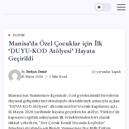
Skip
to
content
EĞITIM
Manisa’da Özel Çocuklar için İlk
‘DUYU-KOD Atölyesi’ Hayata
Geçirildi
Manisa’da
By
Serkan Demir
yorumlar kapalı
Özel
15 Mayıs 2026
2 Min Read
Çocuklar
için
İlk
Manisa’nın Yunusemre ilçesinde, özel gereksinimli bireylerin
‘DUYU-
duyusal gelişimlerini teknolojiyle desteklemek amacıyla açılan
KOD
Atölyesi’
“DUYU-KOD Atölyesi”, düzenlenen bir törenle kapılarını açtı.
Hayata
15 Mayıs 2026 tarihinde hayata geçirilen bu atölye, Türkiye’de
Geçirildi
kapsayıcı eğitim anlayışının ilk örneklerinden biri olarak
için
dikkat çekerken, “Her Çocuk Kendi Hızında Keşfeder”
felsefesi etrafında şekillendi. Yunusemre İlçe Milli Eğitim