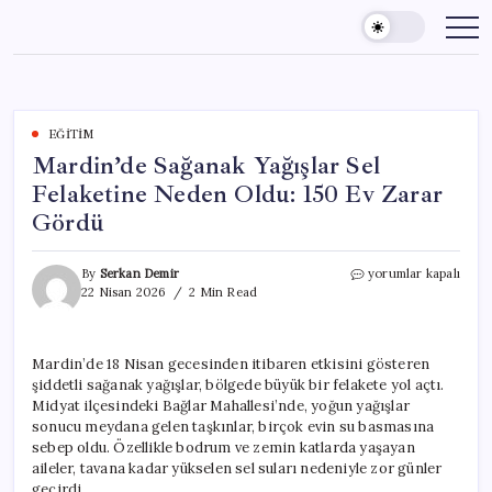
Skip
to
content
EĞITIM
Mardin’de Sağanak Yağışlar Sel
Felaketine Neden Oldu: 150 Ev Zarar
Gördü
Mardin’de
By
Serkan Demir
yorumlar kapalı
Sağanak
22 Nisan 2026
2 Min Read
Yağışlar
Sel
Felaketine
Mardin’de 18 Nisan gecesinden itibaren etkisini gösteren
Neden
şiddetli sağanak yağışlar, bölgede büyük bir felakete yol açtı.
Oldu:
150
Midyat ilçesindeki Bağlar Mahallesi’nde, yoğun yağışlar
Ev
sonucu meydana gelen taşkınlar, birçok evin su basmasına
Zarar
sebep oldu. Özellikle bodrum ve zemin katlarda yaşayan
Gördü
aileler, tavana kadar yükselen sel suları nedeniyle zor günler
için
geçirdi.