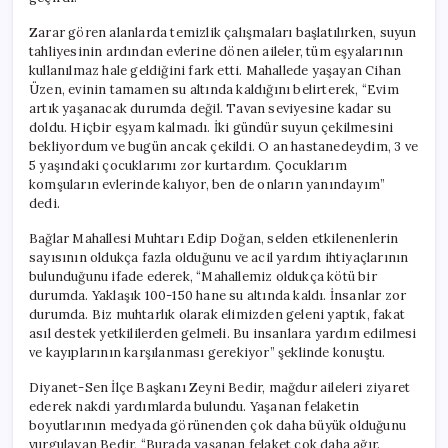
Zarar gören alanlarda temizlik çalışmaları başlatılırken, suyun
tahliyesinin ardından evlerine dönen aileler, tüm eşyalarının
kullanılmaz hale geldiğini fark etti. Mahallede yaşayan Cihan
Üzen, evinin tamamen su altında kaldığını belirterek, “Evim
artık yaşanacak durumda değil. Tavan seviyesine kadar su
doldu. Hiçbir eşyam kalmadı. İki gündür suyun çekilmesini
bekliyordum ve bugün ancak çekildi. O an hastanedeydim, 3 ve
5 yaşındaki çocuklarımı zor kurtardım. Çocuklarım
komşuların evlerinde kalıyor, ben de onların yanındayım”
dedi.
Bağlar Mahallesi Muhtarı Edip Doğan, selden etkilenenlerin
sayısının oldukça fazla olduğunu ve acil yardım ihtiyaçlarının
bulunduğunu ifade ederek, “Mahallemiz oldukça kötü bir
durumda. Yaklaşık 100-150 hane su altında kaldı. İnsanlar zor
durumda. Biz muhtarlık olarak elimizden geleni yaptık, fakat
asıl destek yetkililerden gelmeli. Bu insanlara yardım edilmesi
ve kayıplarının karşılanması gerekiyor” şeklinde konuştu.
Diyanet-Sen İlçe Başkanı Zeyni Bedir, mağdur aileleri ziyaret
ederek nakdi yardımlarda bulundu. Yaşanan felaketin
boyutlarının medyada görünenden çok daha büyük olduğunu
vurgulayan Bedir, “Burada yaşanan felaket çok daha ağır.