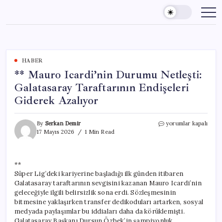
Skip
to
content
HABER
** Mauro Icardi’nin Durumu Netleşti:
Galatasaray Taraftarının Endişeleri
Giderek Azalıyor
**
By
Serkan Demir
yorumlar kapalı
Mauro
17 Mayıs 2026
1 Min Read
Icardi’nin
Durumu
Netleşti:
**
Galatasaray
Süper Lig’deki kariyerine başladığı ilk günden itibaren
Taraftarının
Endişeleri
Galatasaray taraftarının sevgisini kazanan Mauro Icardi’nin
Giderek
geleceğiyle ilgili belirsizlik sona erdi. Sözleşmesinin
Azalıyor
bitmesine yaklaşırken transfer dedikoduları artarken, sosyal
için
medyada paylaşımlar bu iddiaları daha da körüklemişti.
Galatasaray Başkanı Dursun Özbek’in şampiyonluk