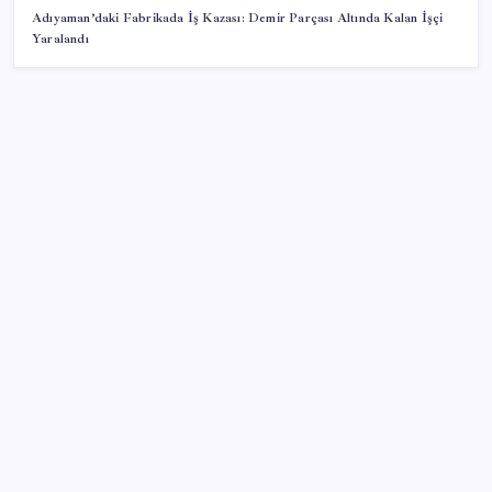
Adıyaman’daki Fabrikada İş Kazası: Demir Parçası Altında Kalan İşçi
Yaralandı
SON YAZILAR
Gabar’da yeni rekor! Bakan Bayraktar: Üretimin,
istihdamın ve umudun adresi oldu
Dünya devi son kararını verdi: Yüzlerce kişiyi işten
çıkaracak
Altın fiyatları 7 haftanın zirvesinde: Gram, çeyrek ve
Cumhuriyet altını bugün ne kadar oldu? Güncel altın