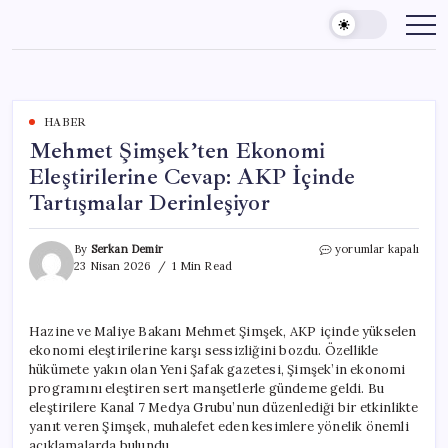
Skip
to
content
HABER
Mehmet Şimşek’ten Ekonomi
Eleştirilerine Cevap: AKP İçinde
Tartışmalar Derinleşiyor
Mehmet
By
Serkan Demir
yorumlar kapalı
Şimşek’ten
23 Nisan 2026
1 Min Read
Ekonomi
Eleştirilerine
Cevap:
Hazine ve Maliye Bakanı Mehmet Şimşek, AKP içinde yükselen
AKP
ekonomi eleştirilerine karşı sessizliğini bozdu. Özellikle
İçinde
Tartışmalar
hükümete yakın olan Yeni Şafak gazetesi, Şimşek’in ekonomi
Derinleşiyor
programını eleştiren sert manşetlerle gündeme geldi. Bu
için
eleştirilere Kanal 7 Medya Grubu’nun düzenlediği bir etkinlikte
yanıt veren Şimşek, muhalefet eden kesimlere yönelik önemli
açıklamalarda bulundu.