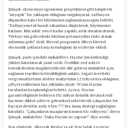
Şimşek, ekonomi programının gevşetilmesi gibi taleplerin
“miyopik” bir yaklaşım olduğunu vurgulayarak, enflasyon
düşmeden kalıcı bir büyümenin sağlanamayacağını belirtti.
“Enflasyonu tek haneli rakamlara düşürürsek, büyümemiz
katlanır. Mücadele yeteri kadar yapıldı, artık duralım demek,
Türkiye’nin gelecekteki büyüme potansiyelini riske atmak
anlamına gelir,” dedi. Mevcut programın, ülkeyi küresel
ekonomik şoklara karşı koruduğunu da sözlerine ekledi.
Şimşek, parti içindeki muhaliflere, Hazine’nin üstlendiği
yükleri hatırlatarak yanıt verdi. Özellikle reel sektör
temsilcilerinin mağduriyetlerini dile getiren muhalefet için,
sağlanan teşviklerin büyüklüğünü anlattı. Asgari ücretteki
vergi muafiyetinin devlete maliyetinin 1,2 trilyon lira olduğunu,
çiftçi kredilerinin faiz yükünün yüzde 70’inin Hazine
tarafından karşılandığını belirtti. Ayrıca, Hazine
garantörlüğünde bekleyen 192 milyar dolarlık devasa kredi
hacmine dikkat çekti ve geleneksel sektörlerde çalışan her bir
kişi için devletin ayda 4 bin 777 lira maaş desteği sağladığını
hatırlattı. “Çalışanların maaşlarını kısmen biz ödüyoruz,” diyen
Şimşek, muhalefete “Daha Hazine ne yapsın?” diye sordu.
Son günlerde, Albayrak Medya’ya ait Yeni Şafak gazetesi,