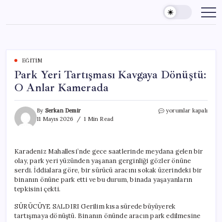
Skip
to
content
EĞITIM
Park Yeri Tartışması Kavgaya Dönüştü:
O Anlar Kamerada
Park
By
Serkan Demir
yorumlar kapalı
Yeri
11 Mayıs 2026
1 Min Read
Tartışması
Kavgaya
Dönüştü:
Karadeniz Mahallesi’nde gece saatlerinde meydana gelen bir
O
olay, park yeri yüzünden yaşanan gerginliği gözler önüne
Anlar
Kamerada
serdi. İddialara göre, bir sürücü aracını sokak üzerindeki bir
için
binanın önüne park etti ve bu durum, binada yaşayanların
tepkisini çekti.
SÜRÜCÜYE SALDIRI Gerilim kısa sürede büyüyerek
tartışmaya dönüştü. Binanın önünde aracın park edilmesine