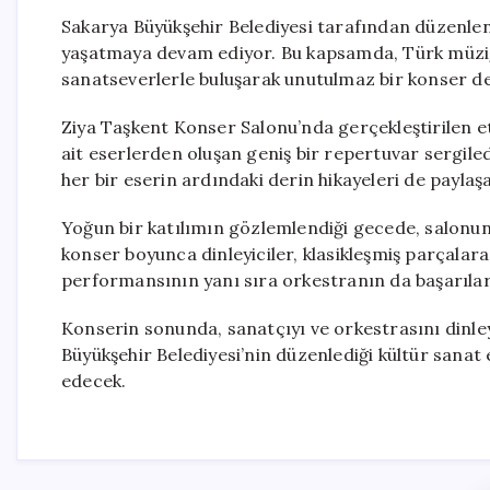
Sakarya Büyükşehir Belediyesi tarafından düzenlene
yaşatmaya devam ediyor. Bu kapsamda, Türk müziğ
sanatseverlerle buluşarak unutulmaz bir konser d
Ziya Taşkent Konser Salonu’nda gerçekleştirilen et
ait eserlerden oluşan geniş bir repertuvar sergiled
her bir eserin ardındaki derin hikayeleri de paylaşa
Yoğun bir katılımın gözlemlendiği gecede, salonun a
konser boyunca dinleyiciler, klasikleşmiş parçalara k
performansının yanı sıra orkestranın da başarıları
Konserin sonunda, sanatçıyı ve orkestrasını dinleyi
Büyükşehir Belediyesi’nin düzenlediği kültür sanat
edecek.