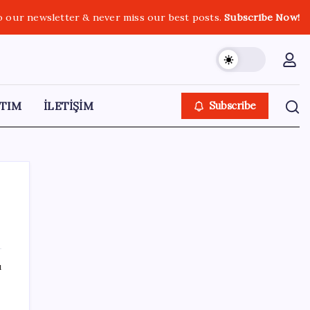
o our newsletter & never miss our best posts.
Subscribe Now!
TIM
İLETİŞİM
Subscribe
SON YAZILAR
ı
Brezilya, AB’den kanatlı eti ve bal için yeşil
ışık bekliyor