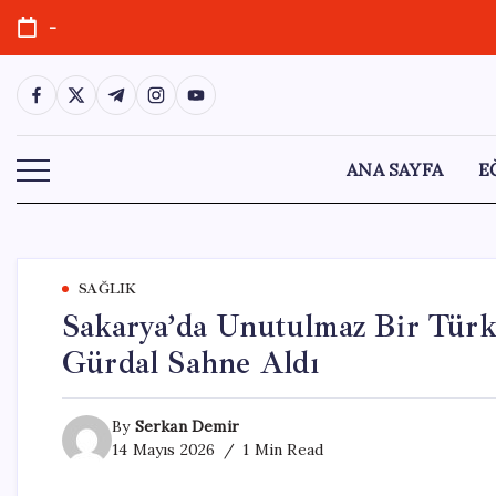
Skip
-
to
content
https://www.facebook.com/
https://twitter.com/
https://t.me/
https://www.instagram.com/
https://youtube.com/
ANA SAYFA
E
SAĞLIK
Sakarya’da Unutulmaz Bir Türk
Gürdal Sahne Aldı
By
Serkan Demir
14 Mayıs 2026
1 Min Read