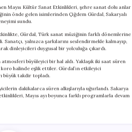
Sanat
n Mayıs Kültür Sanat Etkinlikleri, şehre sanat dolu anlar
Müziği
inin önde gelen isimlerinden Çiğdem Gürdal, Sakaryalı
Gecesi:
eneyimi sundu.
Çiğdem
Gürdal
kinlikte, Gürdal, Türk sanat müziğinin farklı dönemlerine
Sahne
i. Sanatçı, yalnızca şarkılarını seslendirmekle kalmayıp,
Aldı
rak dinleyicileri duygusal bir yolculuğa çıkardı.
için
tmosferi büyüleyici bir hal aldı. Yaklaşık iki saat süren
oro halinde eşlik ettiler. Gürdal’ın etkileyici
 büyük takdir topladı.
cilerin dakikalarca süren alkışlarıyla uğurlandı. Sakarya
 etkinlikleri, Mayıs ayı boyunca farklı programlarla devam