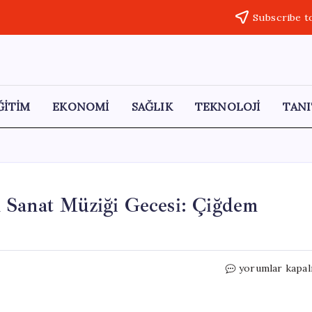
Subscribe t
ĞİTİM
EKONOMİ
SAĞLIK
TEKNOLOJİ
TANI
 Sanat Müziği Gecesi: Çiğdem
Sakarya’da
yorumlar kapal
Unutulmaz
Bir
Türk