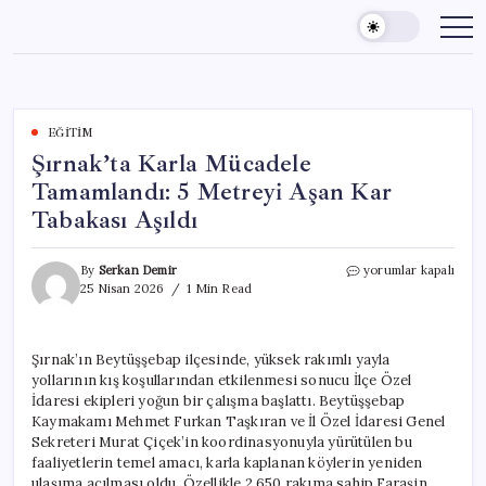
Skip
to
content
EĞITIM
Şırnak’ta Karla Mücadele
Tamamlandı: 5 Metreyi Aşan Kar
Tabakası Aşıldı
Şırnak’ta
By
Serkan Demir
yorumlar kapalı
Karla
25 Nisan 2026
1 Min Read
Mücadele
Tamamlandı:
5
Şırnak’ın Beytüşşebap ilçesinde, yüksek rakımlı yayla
Metreyi
yollarının kış koşullarından etkilenmesi sonucu İlçe Özel
Aşan
Kar
İdaresi ekipleri yoğun bir çalışma başlattı. Beytüşşebap
Tabakası
Kaymakamı Mehmet Furkan Taşkıran ve İl Özel İdaresi Genel
Aşıldı
Sekreteri Murat Çiçek’in koordinasyonuyla yürütülen bu
için
faaliyetlerin temel amacı, karla kaplanan köylerin yeniden
ulaşıma açılması oldu. Özellikle 2.650 rakıma sahip Faraşin