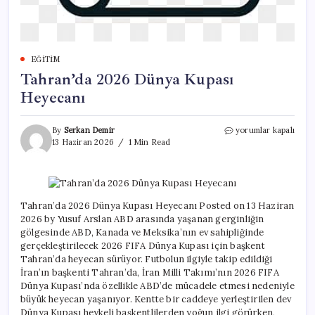
EĞITIM
Tahran’da 2026 Dünya Kupası
Heyecanı
Tahran’da
By
Serkan Demir
yorumlar kapalı
2026
13 Haziran 2026
1 Min Read
Dünya
Kupası
Heyecanı
için
Tahran’da 2026 Dünya Kupası Heyecanı Posted on 13 Haziran
2026 by Yusuf Arslan ABD arasında yaşanan gerginliğin
gölgesinde ABD, Kanada ve Meksika’nın ev sahipliğinde
gerçekleştirilecek 2026 FIFA Dünya Kupası için başkent
Tahran’da heyecan sürüyor. Futbolun ilgiyle takip edildiği
İran’ın başkenti Tahran’da, İran Milli Takımı’nın 2026 FIFA
Dünya Kupası’nda özellikle ABD’de mücadele etmesi nedeniyle
büyük heyecan yaşanıyor. Kentte bir caddeye yerleştirilen dev
Dünya Kupası heykeli başkentlilerden yoğun ilgi görürken,