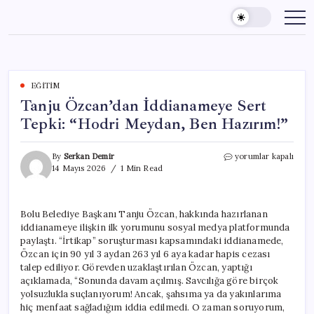
Skip
to
content
EĞITIM
Tanju Özcan’dan İddianameye Sert
Tepki: “Hodri Meydan, Ben Hazırım!”
Tanju
By
Serkan Demir
yorumlar kapalı
Özcan’dan
14 Mayıs 2026
1 Min Read
İddianameye
Sert
Tepki:
Bolu Belediye Başkanı Tanju Özcan, hakkında hazırlanan
“Hodri
iddianameye ilişkin ilk yorumunu sosyal medya platformunda
Meydan,
Ben
paylaştı. “İrtikap” soruşturması kapsamındaki iddianamede,
Hazırım!”
Özcan için 90 yıl 3 aydan 263 yıl 6 aya kadar hapis cezası
için
talep ediliyor. Görevden uzaklaştırılan Özcan, yaptığı
açıklamada, “Sonunda davam açılmış. Savcılığa göre birçok
yolsuzlukla suçlanıyorum! Ancak, şahsıma ya da yakınlarıma
hiç menfaat sağladığım iddia edilmedi. O zaman soruyorum,