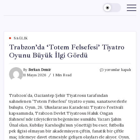
Skip
to
content
SAĞLIK
Trabzon’da ‘Totem Felsefesi’ Tiyatro
Oyunu Büyük İlgi Gördü
Trabzon’da
By
Serkan Demir
yorumlar kapalı
‘Totem
11 Mayıs 2026
1 Min Read
Felsefesi’
Tiyatro
Oyunu
Trabzon’da, Gaziantep Şehir Tiyatrosu tarafından
Büyük
sahnelenen “Totem Felsefesi” tiyatro oyunu, sanatseverlerle
İlgi
Gördü
buluştu. Oyun, 26. Uluslararası Karadeniz Tiyatro Festivali
için
kapsamında, Trabzon Devlet Tiyatrosu Haluk Ongan
Sahnesi’nde izleyicilerin beğenisine sunuldu. Yazarı Şahin
Ünal olan, Kubilay Karslıoğlu’nun yönettiği bu eser, futbolla
pek ilgisi olmayan bir akademisyen çiftin, fanatik bir çiftle
maç izlemeye davet etmesiyle gelişen olayları ele alıyor. Oyun,