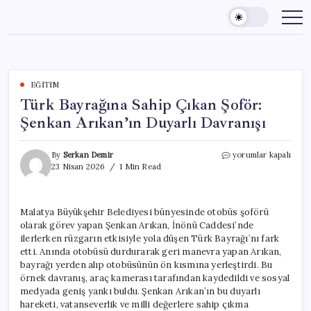
Skip
to
content
EĞITIM
Türk Bayrağına Sahip Çıkan Şoför:
Şenkan Arıkan’ın Duyarlı Davranışı
Türk
By
Serkan Demir
yorumlar kapalı
Bayrağına
23 Nisan 2026
1 Min Read
Sahip
Çıkan
Şoför:
Malatya Büyükşehir Belediyesi bünyesinde otobüs şoförü
Şenkan
olarak görev yapan Şenkan Arıkan, İnönü Caddesi’nde
Arıkan’ın
Duyarlı
ilerlerken rüzgarın etkisiyle yola düşen Türk Bayrağı’nı fark
Davranışı
etti. Anında otobüsü durdurarak geri manevra yapan Arıkan,
için
bayrağı yerden alıp otobüsünün ön kısmına yerleştirdi. Bu
örnek davranış, araç kamerası tarafından kaydedildi ve sosyal
medyada geniş yankı buldu. Şenkan Arıkan’ın bu duyarlı
hareketi, vatanseverlik ve milli değerlere sahip çıkma