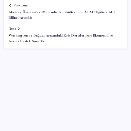
Previous
Aksaray Üniversitesi Mühendislik Fakültesi’nde AFAD Eğitimi: Afet
Bilinci Artırıldı
Next
Washington ve Bağdat Arasındaki Kriz Derinleşiyor: Ekonomik ve
Askeri Destek Sona Erdi
SON YAZILAR
Google Pixel Watch 5 Sızdırıldı: İşte Detaylar
ABD, İran-Umman anlaşması sonrası ablukayı