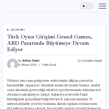
Skip
to
content
EKONOMI
Türk Oyun Girişimi Grand Games,
ABD Pazarında Büyümeye Devam
Ediyor
Türk
By
Serkan Demir
yorumlar kapalı
Oyun
13 Mayıs 2026
1 Min Read
Girişimi
Grand
Games,
Türkiye’nin oyun geliştirme sektöründe dikkat çeken bir
ABD
hareketlilik yaşanıyor. İstanbul merkezli Grand Games, mobil
Pazarında
Büyümeye
oyun alanında gösterdiği etkileyici performansla adından söz
Devam
ettirmeyi sürdürüyor. Şirket, Balderton Growth Fund
Ediyor
liderliğinde gerçekleştirdiği Series B yatırım turunda 70
için
milyon dolarlık yeni bir fonlama alarak toplam sermayesini
103 milyon dolara çıkardı. Bu önemli yatırım, Grand Games’in