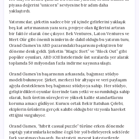
piyasa değerini “unicorn” seviyesine bir adım daha
yaklaştırdı.
Yatırımcılar, şirketin sadece bir yıl içinde gelirlerini yaklaşık
beş kat artırmasının yanı sıra, projeye olan ilgilerini artıran
bir faktör olarak öne çıkıyor. Bek Ventures, Laton Ventures ve
Mert Gür gibi önemli isimlerin de dahil olduğu bu yatırım turu,
Grand Games’in ABD pazarındaki başarısını pekiştiren bir
döneme denk geldi. Şirketin “Magic Sort” ve “Block Out” gibi
popüler oyunları, ABD iOS listelerinde üst sıralarda yer alarak
toplamda 50 milyondan fazla indirme sayısına ulaştı.
Grand Games’in başarısının arkasında, bağımsız stüdyo
modeli bulunuyor. Şirket, merkezi bir altyapı ve veri paylaşım
ağıyla desteklenen beş bağımsız stüdyoya sahip. Her stüdyo,
geliştirdikleri oyunlar üzerinde tam yetki ve sorumluluğa sahip
olarak, hızlı üretim süreçleri ve yüksek kalite standartlarını
koruma amacı güdüyor. Kurucu ortak Bekir Batuhan Çelebi,
ekiplerin ürünlerin gerçek sahibi olduğu bir vizyonla hareket
ettiğini vurguluyor.
Grand Games, “hibrit casual puzzle” türüne erken dönemde
yaptığı yatırımlarla kendine özgü bir yol belirleyerek sektörde
fark yaratmayı başardı. Bu strateji, mevcut kategorilerde