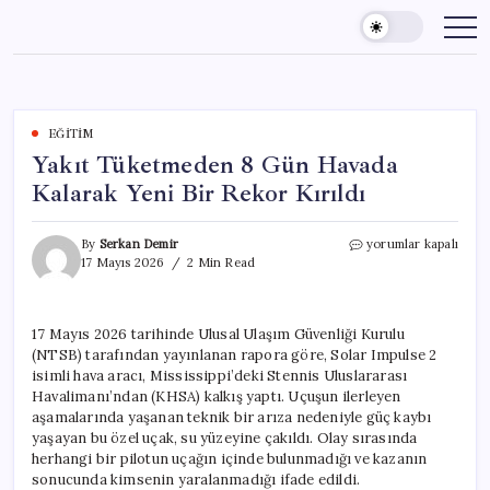
Skip
to
content
EĞITIM
Yakıt Tüketmeden 8 Gün Havada
Kalarak Yeni Bir Rekor Kırıldı
Yakıt
By
Serkan Demir
yorumlar kapalı
Tüketmeden
17 Mayıs 2026
2 Min Read
8
Gün
Havada
17 Mayıs 2026 tarihinde Ulusal Ulaşım Güvenliği Kurulu
Kalarak
(NTSB) tarafından yayınlanan rapora göre, Solar Impulse 2
Yeni
Bir
isimli hava aracı, Mississippi’deki Stennis Uluslararası
Rekor
Havalimanı’ndan (KHSA) kalkış yaptı. Uçuşun ilerleyen
Kırıldı
aşamalarında yaşanan teknik bir arıza nedeniyle güç kaybı
için
yaşayan bu özel uçak, su yüzeyine çakıldı. Olay sırasında
herhangi bir pilotun uçağın içinde bulunmadığı ve kazanın
sonucunda kimsenin yaralanmadığı ifade edildi.