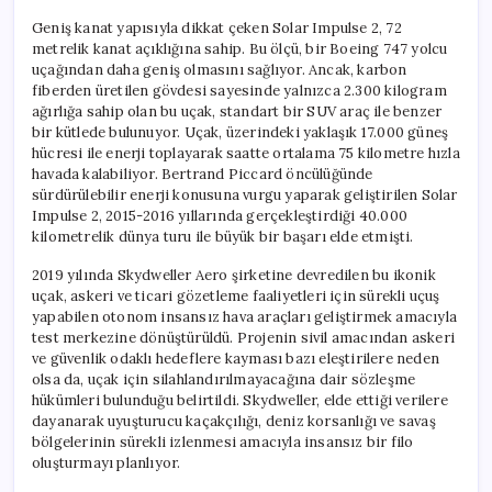
Geniş kanat yapısıyla dikkat çeken Solar Impulse 2, 72
metrelik kanat açıklığına sahip. Bu ölçü, bir Boeing 747 yolcu
uçağından daha geniş olmasını sağlıyor. Ancak, karbon
fiberden üretilen gövdesi sayesinde yalnızca 2.300 kilogram
ağırlığa sahip olan bu uçak, standart bir SUV araç ile benzer
bir kütlede bulunuyor. Uçak, üzerindeki yaklaşık 17.000 güneş
hücresi ile enerji toplayarak saatte ortalama 75 kilometre hızla
havada kalabiliyor. Bertrand Piccard öncülüğünde
sürdürülebilir enerji konusuna vurgu yaparak geliştirilen Solar
Impulse 2, 2015-2016 yıllarında gerçekleştirdiği 40.000
kilometrelik dünya turu ile büyük bir başarı elde etmişti.
2019 yılında Skydweller Aero şirketine devredilen bu ikonik
uçak, askeri ve ticari gözetleme faaliyetleri için sürekli uçuş
yapabilen otonom insansız hava araçları geliştirmek amacıyla
test merkezine dönüştürüldü. Projenin sivil amacından askeri
ve güvenlik odaklı hedeflere kayması bazı eleştirilere neden
olsa da, uçak için silahlandırılmayacağına dair sözleşme
hükümleri bulunduğu belirtildi. Skydweller, elde ettiği verilere
dayanarak uyuşturucu kaçakçılığı, deniz korsanlığı ve savaş
bölgelerinin sürekli izlenmesi amacıyla insansız bir filo
oluşturmayı planlıyor.