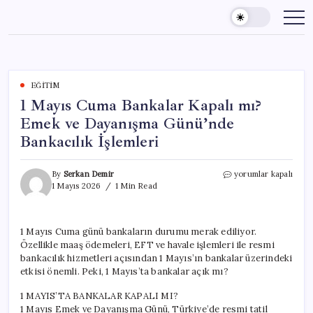
Skip
to
content
EĞITIM
1 Mayıs Cuma Bankalar Kapalı mı?
Emek ve Dayanışma Günü’nde
Bankacılık İşlemleri
1
By
Serkan Demir
yorumlar kapalı
Mayıs
1 Mayıs 2026
1 Min Read
Cuma
Bankalar
Kapalı
1 Mayıs Cuma günü bankaların durumu merak ediliyor.
mı?
Özellikle maaş ödemeleri, EFT ve havale işlemleri ile resmi
Emek
ve
bankacılık hizmetleri açısından 1 Mayıs’ın bankalar üzerindeki
Dayanışma
etkisi önemli. Peki, 1 Mayıs’ta bankalar açık mı?
Günü’nde
Bankacılık
1 MAYIS’TA BANKALAR KAPALI MI?
İşlemleri
1 Mayıs Emek ve Dayanışma Günü, Türkiye’de resmi tatil