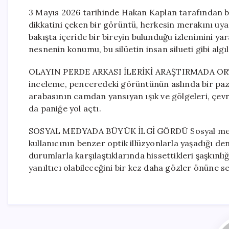
3 Mayıs 2026 tarihinde Hakan Kaplan tarafından bi
dikkatini çeken bir görüntü, herkesin merakını uya
bakışta içeride bir bireyin bulunduğu izlenimini ya
nesnenin konumu, bu silüetin insan silueti gibi al
OLAYIN PERDE ARKASI İLERİKİ ARAŞTIRMADA ORTAY
inceleme, penceredeki görüntünün aslında bir pa
arabasının camdan yansıyan ışık ve gölgeleri, çevr
da paniğe yol açtı.
SOSYAL MEDYADA BÜYÜK İLGİ GÖRDÜ Sosyal medya 
kullanıcının benzer optik illüzyonlarla yaşadığı d
durumlarla karşılaştıklarında hissettikleri şaşkınlığ
yanıltıcı olabileceğini bir kez daha gözler önüne se