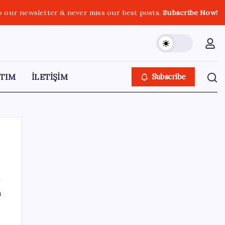
o our newsletter & never miss our best posts.
Subscribe Now!
TIM
İLETİŞİM
Subscribe
SON YAZILAR
ı
Brezilya, AB’den kanatlı eti ve bal için yeşil
ışık bekliyor