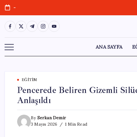
Skip
-
to
content
https://www.facebook.com/
https://twitter.com/
https://t.me/
https://www.instagram.com/
https://youtube.com/
ANA SAYFA
E
EĞITIM
Pencerede Beliren Gizemli Silü
Anlaşıldı
By
Serkan Demir
3 Mayıs 2026
1 Min Read