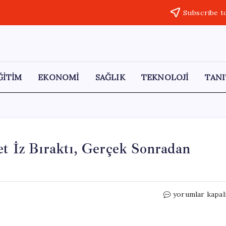
Subscribe t
ĞİTİM
EKONOMİ
SAĞLIK
TEKNOLOJİ
TANI
et İz Bıraktı, Gerçek Sonradan
Pencerede
yorumlar kapal
Beliren
Gizemli
Silüet