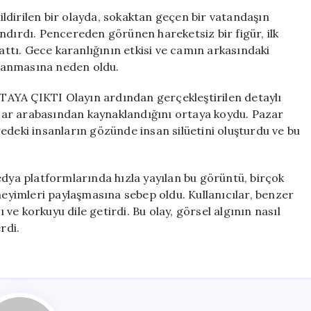
İz
ldirilen bir olayda, sokaktan geçen bir vatandaşın
Bıraktı,
ndırdı. Pencereden görünen hareketsiz bir figür, ilk
Gerçek
rattı. Gece karanlığının etkisi ve camın arkasındaki
Sonradan
gılanmasına neden oldu.
Anlaşıldı
için
A ÇIKTI Olayın ardından gerçekleştirilen detaylı
zar arabasından kaynaklandığını ortaya koydu. Pazar
edeki insanların gözünde insan silüetini oluşturdu ve bu
platformlarında hızla yayılan bu görüntü, birçok
eneyimleri paylaşmasına sebep oldu. Kullanıcılar, benzer
ı ve korkuyu dile getirdi. Bu olay, görsel algının nasıl
rdi.