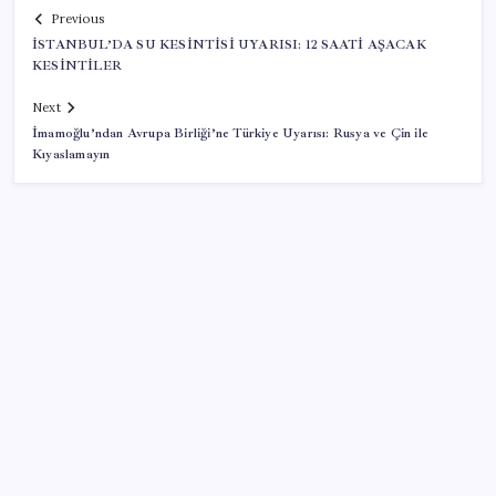
Previous
İSTANBUL’DA SU KESİNTİSİ UYARISI: 12 SAATİ AŞACAK
KESİNTİLER
Next
İmamoğlu’ndan Avrupa Birliği’ne Türkiye Uyarısı: Rusya ve Çin ile
Kıyaslamayın
SON YAZILAR
Telegram Neden App Store’dan Geçici Olarak
Kaldırıldı?