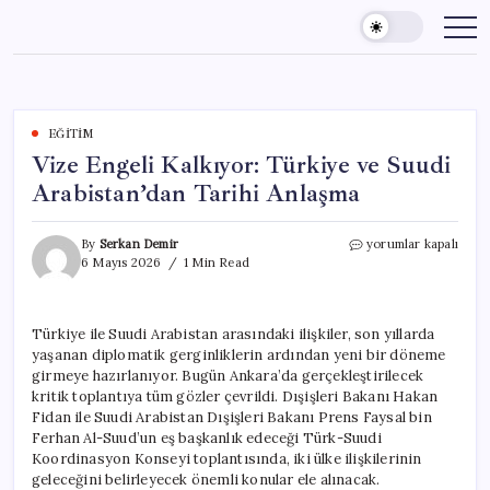
Skip
to
content
EĞITIM
Vize Engeli Kalkıyor: Türkiye ve Suudi
Arabistan’dan Tarihi Anlaşma
Vize
By
Serkan Demir
yorumlar kapalı
Engeli
6 Mayıs 2026
1 Min Read
Kalkıyor:
Türkiye
ve
Türkiye ile Suudi Arabistan arasındaki ilişkiler, son yıllarda
Suudi
yaşanan diplomatik gerginliklerin ardından yeni bir döneme
Arabistan’dan
Tarihi
girmeye hazırlanıyor. Bugün Ankara’da gerçekleştirilecek
Anlaşma
kritik toplantıya tüm gözler çevrildi. Dışişleri Bakanı Hakan
için
Fidan ile Suudi Arabistan Dışişleri Bakanı Prens Faysal bin
Ferhan Al-Suud’un eş başkanlık edeceği Türk-Suudi
Koordinasyon Konseyi toplantısında, iki ülke ilişkilerinin
geleceğini belirleyecek önemli konular ele alınacak.