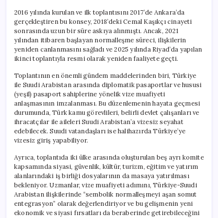
2016 yılında kurulan ve ilk toplantısını 2017’de Ankara’da
gerçekleştiren bu konsey, 2018’deki Cemal Kaşıkçı cinayeti
sonrasında uzun bir süre askıya alınmıştı. Ancak, 2021
yılından itibaren başlayan normalleşme süreci, ilişkilerin
yeniden canlanmasını sağladı ve 2025 yılında Riyad’da yapılan
ikinci toplantıyla resmi olarak yeniden faaliyete geçti.
Toplantının en önemli gündem maddelerinden biri, Türkiye
ile Suudi Arabistan arasında diplomatik pasaportlar ve hususi
(yeşil) pasaport sahiplerine yönelik vize muafiyeti
anlaşmasının imzalanması. Bu düzenlemenin hayata geçmesi
durumunda, Türk kamu görevlileri, belirli devlet çalışanları ve
ihracatçılar ile aileleri Suudi Arabistan’a vizesiz seyahat
edebilecek. Suudi vatandaşları ise halihazırda Türkiye’ye
vizesiz giriş yapabiliyor.
Ayrıca, toplantıda iki ülke arasında oluşturulan beş ayrı komite
kapsamında siyasi, güvenlik, kültür, turizm, eğitim ve yatırım
alanlarındaki iş birliği dosyalarının da masaya yatırılması
bekleniyor. Uzmanlar, vize muafiyeti adımını, Türkiye-Suudi
Arabistan ilişkilerinde “sembolik normalleşmeyi aşan somut
entegrasyon” olarak değerlendiriyor ve bu gelişmenin yeni
ekonomik ve siyasi fırsatları da beraberinde getirebileceğini