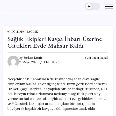
Skip
to
content
EĞITIM
SAĞLIK
Sağlık Ekipleri Kavga İhbarı Üzerine
Gittikleri Evde Mahsur Kaldı
Sağlık
By
Serkan Demir
yorumlar kapalı
Ekipleri
11 Mayıs 2026
1 Min Read
Kavga
İhbarı
Üzerine
Nevşehir’de bir apartman dairesinde yaşanan olay, sağlık
Gittikleri
ekiplerinin başına gelen ilginç bir durumu gözler önüne serdi.
Evde
Mahsur
112 Acil Çağrı Merkezi’ne yapılan bir ihbar doğrultusunda, N.Ö.
Kaldı
adlı bireyin rahatsızlanması nedeniyle sağlık ekipleri olay
için
yerine intikal etti. Ancak, sağlık ekipleri eve geldiklerinde E.Ö.
ve Y.Ö. isimli kardeşler arasında çıkan bir tartışmanın
büyüyerek bıçaklı bir kavgaya dönüşmesine tanık oldu.