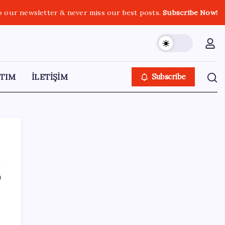
o our newsletter & never miss our best posts.
Subscribe Now!
TIM
İLETİŞİM
Subscribe
ı
SON YAZILAR
Google Pixel Watch 5 Sızdırıldı: İşte
Detaylar