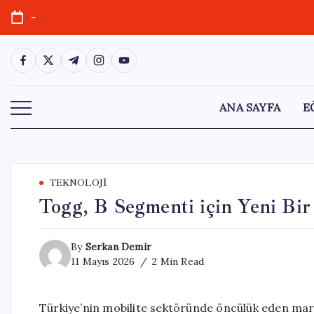
Skip
-
to
content
https://www.facebook.com/
https://twitter.com/
https://t.me/
https://www.instagram.com/
https://youtube.com/
ANA SAYFA
E
TEKNOLOJI
Togg, B Segmenti için Yeni Bir
By
Serkan Demir
11 Mayıs 2026
2 Min Read
Türkiye’nin mobilite sektöründe öncülük eden marka 