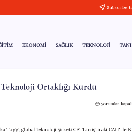
Subscribe t
ĞİTİM
EKONOMİ
SAĞLIK
TEKNOLOJİ
TANI
 Teknoloji Ortaklığı Kurdu
Togg,
yorumlar kapal
B
Segmenti
için
Yeni
Togg, global teknoloji şirketi CATL’in iştiraki CAIT ile B