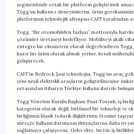
segmentinde ortak bir platform geliştirmek amacıyla 
Togg’un kullanıcı deneyimlerini, ürün gereksinimler
platformun teknolojik altyapısı CAIT tarafından s
Togg, “Bir otomobilden fazlası” mottosuyla hareket e
çözümler üretmeyi hedefliyor. Mobiliteyi akıllı ciha
entegre bir ekosistem olarak değerlendiren Togg, C
hazır bir ürün olarak almak yerine, kendi mühendisl
geliştirecek.
CAIT’in Bedrock Şasi teknolojisi, Togg’un araç geli
yeni nesil elektrikli araçların geliştirilmesine imk
ortasından itibaren Türkiye kullanıcıları ile buluşm
Togg Yönetim Kurulu Başkanı Fuat Tosyalı, iş birli
kategorisi olarak değil, bütünsel bir teknoloji ve e
birliğimizi klasik tedarik ilişkilerinin ötesine taşı
süreçte kullanıcılarımızın ihtiyaçlarına daha iyi y
sağlamaya çalışıyoruz. Gelecekte, bu tür iş birlik