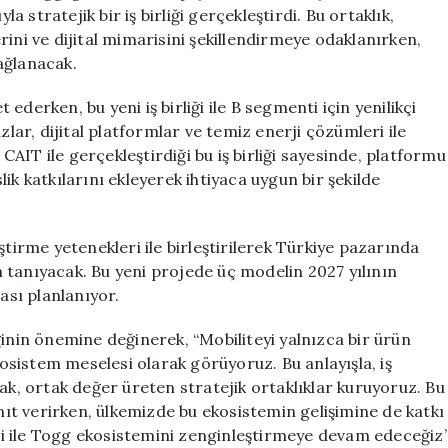
Bir
stratejik bir iş birliği gerçekleştirdi. Bu ortaklık,
Teknoloji
ini ve dijital mimarisini şekillendirmeye odaklanırken,
Ortaklığı
ağlanacak.
Kurdu
için
derken, bu yeni iş birliği ile B segmenti için yenilikçi
zlar, dijital platformlar ve temiz enerji çözümleri ile
AIT ile gerçekleştirdiği bu iş birliği sayesinde, platformu
ik katkılarını ekleyerek ihtiyaca uygun bir şekilde
ştirme yetenekleri ile birleştirilerek Türkiye pazarında
an tanıyacak. Bu yeni projede üç modelin 2027 yılının
ası planlanıyor.
ğinin önemine değinerek, “Mobiliteyi yalnızca bir ürün
kosistem meselesi olarak görüyoruz. Bu anlayışla, iş
yarak, ortak değer üreten stratejik ortaklıklar kuruyoruz. Bu
anıt verirken, ülkemizde bu ekosistemin gelişimine de katkı
leri ile Togg ekosistemini zenginleştirmeye devam edeceğiz